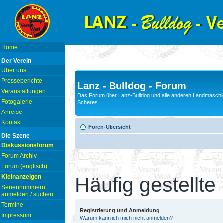
Home
Der Verein
Über uns
Presseberichte
Lanz - Bulldog - Forum
Veranstaltungen
Das Forum über Lanz-Bulldog und alle anderen Landmaschin
Fotogalerie
Scheres
Anreise
Kontakt
Foren-Übersicht
Die Szene
Diskussionsforum
Forum Archiv
Forum (englisch)
Kleinanzeigen
Häufig gestellte
Seriennummern
anmelden / suchen
Termine
Registrierung und Anmeldung
Impressum
Warum kann ich mich nicht anmelden?