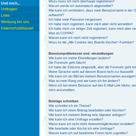
Wozu muss ich mich überhaupt registrieren?
Und noch...
Warum werde ich automatisch abgemeldet?
Umfragen
Wie kann ich verhindern, dass mein Benutzername in der On
auftaucht?
Links
Ich habe mein Passwort vergessen!
Werbung bei uns
Ich habe mich registriert, kann mich aber nicht anmelden!
Datenschutzklausel
Ich habe mich vor einiger Zeit registriert, kann mich aber 
Was ist COPPA?
Warum kann ich mich nicht registrieren?
Wozu ist die „Alle Cookies des Boards löschen“-Funktion?
Benutzerpräferenzen und -einstellungen
Wie kann ich meine Einstellungen ändern?
Die Forenuhr geht falsch!
Ich habe die Zeitzone eingestellt, aber die Forenuhr geht i
Meine Sprache steht auf diesem Board nicht zur Auswahl!
Wie kann ich ein Bild bei meinem Benutzernamen anzeigen
Was ist mein Rang und wie kann ich ihn ändern?
Wenn ich bei einem Benutzer auf den E-Mail-Link klicke, we
mich anzumelden.
Beiträge schreiben
Wie schreibe ich ein Thema?
Wie kann ich einen Beitrag bearbeiten oder löschen?
Wie kann ich meinem Beitrag eine Signatur anfügen?
Wie kann ich eine Umfrage erstellen?
Wieso kann ich nicht mehr Antwortmöglichkeiten erstellen?
Wie bearbeite oder lösche ich eine Umfrage?
Warum kann ich auf bestimmte Foren nicht zugreifen?