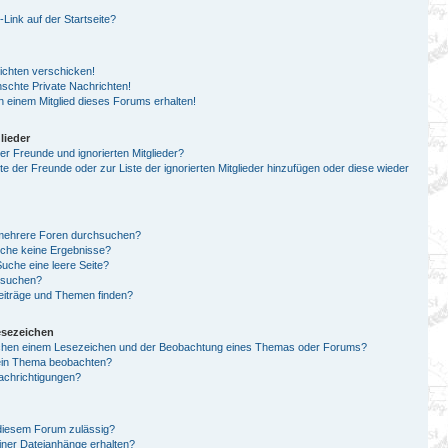
ink auf der Startseite?
ichten verschicken!
chte Private Nachrichten!
 einem Mitglied dieses Forums erhalten!
lieder
er Freunde und ignorierten Mitglieder?
ste der Freunde oder zur Liste der ignorierten Mitglieder hinzufügen oder diese wieder
 mehrere Foren durchsuchen?
uche keine Ergebnisse?
che eine leere Seite?
n suchen?
eiträge und Themen finden?
esezeichen
schen einem Lesezeichen und der Beobachtung eines Themas oder Forums?
 ein Thema beobachten?
achrichtigungen?
diesem Forum zulässig?
einer Dateianhänge erhalten?