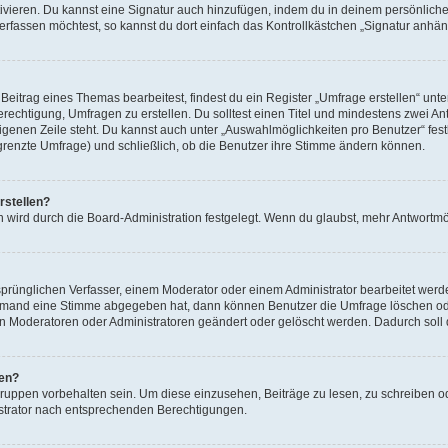
ivieren. Du kannst eine Signatur auch hinzufügen, indem du in deinem persönlich
rfassen möchtest, so kannst du dort einfach das Kontrollkästchen „Signatur anhän
itrag eines Themas bearbeitest, findest du ein Register „Umfrage erstellen“ unter
erechtigung, Umfragen zu erstellen. Du solltest einen Titel und mindestens zwei 
 eigenen Zeile steht. Du kannst auch unter „Auswahlmöglichkeiten pro Benutzer“ fes
egrenzte Umfrage) und schließlich, ob die Benutzer ihre Stimme ändern können.
rstellen?
 wird durch die Board-Administration festgelegt. Wenn du glaubst, mehr Antwortmög
rünglichen Verfasser, einem Moderator oder einem Administrator bearbeitet werd
iemand eine Stimme abgegeben hat, dann können Benutzer die Umfrage löschen oder
 Moderatoren oder Administratoren geändert oder gelöscht werden. Dadurch soll 
fen?
ppen vorbehalten sein. Um diese einzusehen, Beiträge zu lesen, zu schreiben 
strator nach entsprechenden Berechtigungen.