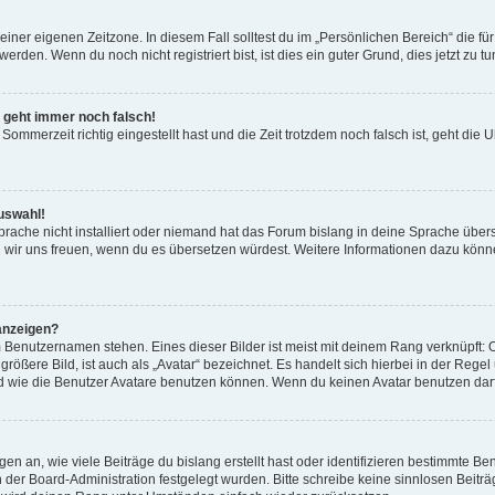
einer eigenen Zeitzone. In diesem Fall solltest du im „Persönlichen Bereich“ die für
rden. Wenn du noch nicht registriert bist, ist dies ein guter Grund, dies jetzt zu tu
r geht immer noch falsch!
Sommerzeit richtig eingestellt hast und die Zeit trotzdem noch falsch ist, geht die U
uswahl!
rache nicht installiert oder niemand hat das Forum bislang in deine Sprache überse
ürden wir uns freuen, wenn du es übersetzen würdest. Weitere Informationen dazu 
anzeigen?
 Benutzernamen stehen. Eines dieser Bilder ist meist mit deinem Rang verknüpft: O
ößere Bild, ist auch als „Avatar“ bezeichnet. Es handelt sich hierbei in der Rege
d wie die Benutzer Avatare benutzen können. Wenn du keinen Avatar benutzen darfs
n an, wie viele Beiträge du bislang erstellt hast oder identifizieren bestimmte 
on der Board-Administration festgelegt wurden. Bitte schreibe keine sinnlosen Be