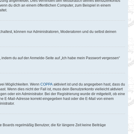
itzung angemeldet. Dies verhindert den Missbrauch deines Benutzerkontos
wenn du dich an einem öffentlichen Computer, zum Beispiel in einem
ltet.
chaltest, können nur Administratoren, Moderatoren und du selbst deinen
du, indem du auf der Anmelde-Seite auf „Ich habe mein Passwort vergessen“
zwei Möglichkeiten. Wenn
COPPA
aktiviert ist und du angegeben hast, dass du
t. Wenn dies nicht der Fall ist, muss dein Benutzerkonto vielleicht aktiviert
n oder ein Administrator. Bei der Registrierung wurde dir mitgeteilt, ob eine
eine E-Mail-Adresse korrekt eingegeben hast oder die E-Mail von einem
istrator.
 Boards regelmäßig Benutzer, die für längere Zeit keine Beiträge