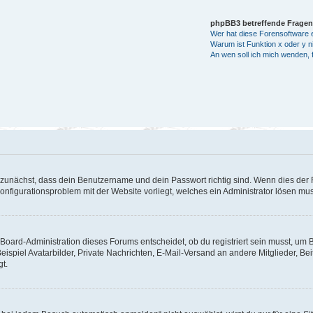
phpBB3 betreffende Fragen
Wer hat diese Forensoftware e
Warum ist Funktion x oder y ni
An wen soll ich mich wenden, 
 zunächst, dass dein Benutzername und dein Passwort richtig sind. Wenn dies der F
Konfigurationsproblem mit der Website vorliegt, welches ein Administrator lösen mu
Board-Administration dieses Forums entscheidet, ob du registriert sein musst, um Bei
eispiel Avatarbilder, Private Nachrichten, E-Mail-Versand an andere Mitglieder, Be
gt.