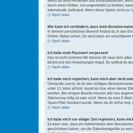
Wenn du beim Anmelden das Kontrollkästchen „Mich b
durch einen Dritten. Um angemeldet zu bleiben, kan
Internetcafé, befindest. Wenn diese Option nicht zur
Nach oben
Wie kann ich verhindern, dass mein Benutzername 
In deinem persönlichen Bereich findest du in den Ei
Online-Status sehen. Du wirst dann als unsichtbarer
Nach oben
Ich habe mein Passwort vergessen!
Das ist nicht schlimm! Wir können dir zwar dein alte
klickst und den Anweisungen folgst. So solltest du 
Nach oben
Ich habe mich registriert, kann mich aber nicht an
Überprüfe zuerst, ob du den richtigen Benutzername
unter 13 Jahre alt bist, musst du bzw. einer deiner E
werden. Bei einigen Boards müssen alle neu angemelde
Aktivierung nötig ist oder nicht. Wenn du eine E-Mai
Spam-Filter blockiert wurde. Wenn du dir sicher bist
Nach oben
Ich habe mich vor einiger Zeit registriert, kann m
Es kann sein, dass ein Administrator dein Benutzerko
geschrieben haben, um die Datenbankgröße zu verring