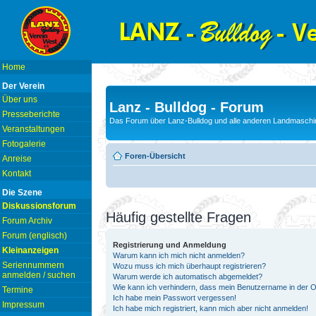
Home
Der Verein
Über uns
Lanz - Bulldog - Forum
Presseberichte
Das Forum über Lanz-Bulldog und alle anderen Landmaschin
Veranstaltungen
Fotogalerie
Foren-Übersicht
Anreise
Kontakt
Die Szene
Diskussionsforum
Häufig gestellte Fragen
Forum Archiv
Forum (englisch)
Registrierung und Anmeldung
Kleinanzeigen
Warum kann ich mich nicht anmelden?
Seriennummern
Wozu muss ich mich überhaupt registrieren?
anmelden / suchen
Warum werde ich automatisch abgemeldet?
Wie kann ich verhindern, dass mein Benutzername in der On
Termine
Ich habe mein Passwort vergessen!
Impressum
Ich habe mich registriert, kann mich aber nicht anmelden!