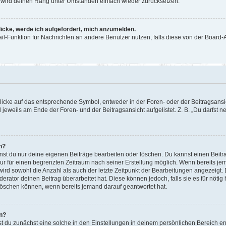
or wird deinen Rang unter Umständen einfach wieder zurücksetzen.
licke, werde ich aufgefordert, mich anzumelden.
Mail-Funktion für Nachrichten an andere Benutzer nutzen, falls diese von der Boar
cke auf das entsprechende Symbol, entweder in der Foren- oder der Beitragsansicht
 jeweils am Ende der Foren- und der Beitragsansicht aufgelistet. Z. B. „Du darfst
n?
nnst du nur deine eigenen Beiträge bearbeiten oder löschen. Du kannst einen Beit
nur für einen begrenzten Zeitraum nach seiner Erstellung möglich. Wenn bereits jem
ird sowohl die Anzahl als auch der letzte Zeitpunkt der Bearbeitungen angezeigt.
rator deinen Beitrag überarbeitet hat. Diese können jedoch, falls sie es für nötig 
löschen können, wenn bereits jemand darauf geantwortet hat.
n?
 du zunächst eine solche in den Einstellungen in deinem persönlichen Bereich ent