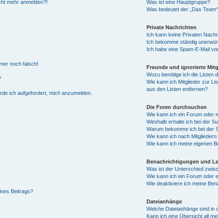
nicht mehr anmelden?!
Was ist eine Hauptgruppe?
Was bedeutet der „Das Team“-L
Private Nachrichten
Ich kann keine Privaten Nachr
Ich bekomme ständig unerwüns
Ich habe eine Spam-E-Mail von
mmer noch falsch!
Freunde und ignorierte Mitg
Wozu benötige ich die Listen d
?
Wie kann ich Mitglieder zur Li
aus den Listen entfernen?
erde ich aufgefordert, mich anzumelden.
Die Foren durchsuchen
Wie kann ich ein Forum oder
Weshalb erhalte ich bei der S
Warum bekomme ich bei der Su
Wie kann ich nach Mitglieder
Wie kann ich meine eigenen B
Benachrichtigungen und L
Was ist der Unterschied zwi
Wie kann ich ein Forum oder
Wie deaktiviere ich meine Ben
ines Beitrags?
Dateianhänge
Welche Dateianhänge sind in 
Kann ich eine Übersicht all m