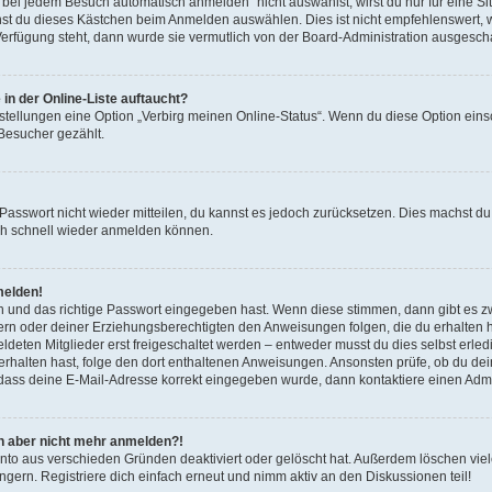
ei jedem Besuch automatisch anmelden“ nicht auswählst, wirst du nur für eine S
nst du dieses Kästchen beim Anmelden auswählen. Dies ist nicht empfehlenswert, 
 Verfügung steht, dann wurde sie vermutlich von der Board-Administration ausgescha
in der Online-Liste auftaucht?
nstellungen eine Option „Verbirg meinen Online-Status“. Wenn du diese Option eins
 Besucher gezählt.
s Passwort nicht wieder mitteilen, du kannst es jedoch zurücksetzen. Dies machst 
dich schnell wieder anmelden können.
melden!
n und das richtige Passwort eingegeben hast. Wenn diese stimmen, dann gibt es 
ltern oder deiner Erziehungsberechtigten den Anweisungen folgen, die du erhalten has
ten Mitglieder erst freigeschaltet werden – entweder musst du dies selbst erledige
l erhalten hast, folge den dort enthaltenen Anweisungen. Ansonsten prüfe, ob du d
, dass deine E-Mail-Adresse korrekt eingegeben wurde, dann kontaktiere einen Admin
ich aber nicht mehr anmelden?!
nto aus verschieden Gründen deaktiviert oder gelöscht hat. Außerdem löschen viele
ern. Registriere dich einfach erneut und nimm aktiv an den Diskussionen teil!