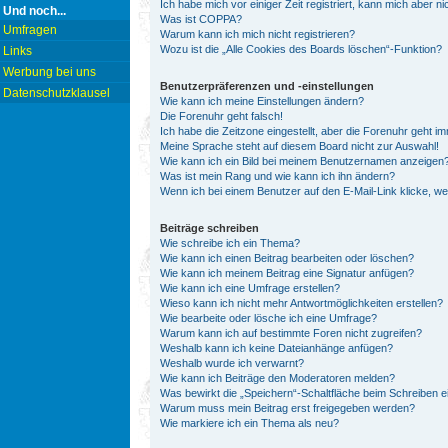
Ich habe mich vor einiger Zeit registriert, kann mich aber 
Und noch...
Was ist COPPA?
Umfragen
Warum kann ich mich nicht registrieren?
Wozu ist die „Alle Cookies des Boards löschen“-Funktion?
Links
Werbung bei uns
Benutzerpräferenzen und -einstellungen
Datenschutzklausel
Wie kann ich meine Einstellungen ändern?
Die Forenuhr geht falsch!
Ich habe die Zeitzone eingestellt, aber die Forenuhr geht i
Meine Sprache steht auf diesem Board nicht zur Auswahl!
Wie kann ich ein Bild bei meinem Benutzernamen anzeigen
Was ist mein Rang und wie kann ich ihn ändern?
Wenn ich bei einem Benutzer auf den E-Mail-Link klicke, w
Beiträge schreiben
Wie schreibe ich ein Thema?
Wie kann ich einen Beitrag bearbeiten oder löschen?
Wie kann ich meinem Beitrag eine Signatur anfügen?
Wie kann ich eine Umfrage erstellen?
Wieso kann ich nicht mehr Antwortmöglichkeiten erstellen?
Wie bearbeite oder lösche ich eine Umfrage?
Warum kann ich auf bestimmte Foren nicht zugreifen?
Weshalb kann ich keine Dateianhänge anfügen?
Weshalb wurde ich verwarnt?
Wie kann ich Beiträge den Moderatoren melden?
Was bewirkt die „Speichern“-Schaltfläche beim Schreiben e
Warum muss mein Beitrag erst freigegeben werden?
Wie markiere ich ein Thema als neu?