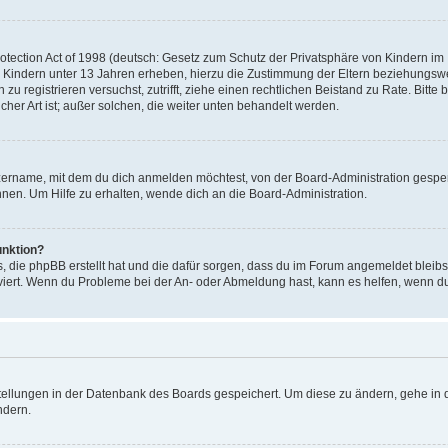
ection Act of 1998 (deutsch: Gesetz zum Schutz der Privatsphäre von Kindern im In
 Kindern unter 13 Jahren erheben, hierzu die Zustimmung der Eltern beziehungsw
ich zu registrieren versuchst, zutrifft, ziehe einen rechtlichen Beistand zu Rate. 
icher Art ist; außer solchen, die weiter unten behandelt werden.
zername, mit dem du dich anmelden möchtest, von der Board-Administration gesper
en. Um Hilfe zu erhalten, wende dich an die Board-Administration.
unktion?
s, die phpBB erstellt hat und die dafür sorgen, dass du im Forum angemeldet bleib
tiviert. Wenn du Probleme bei der An- oder Abmeldung hast, kann es helfen, wenn d
stellungen in der Datenbank des Boards gespeichert. Um diese zu ändern, gehe in d
ndern.