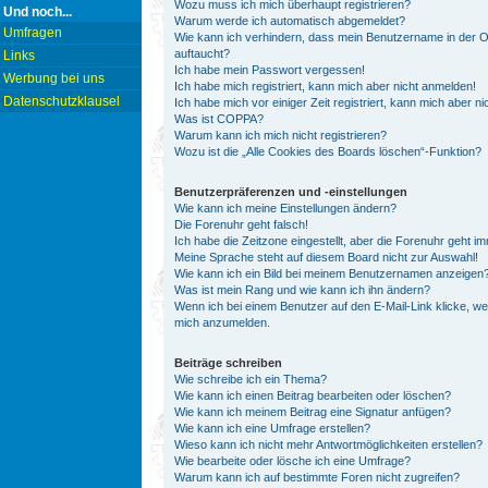
Wozu muss ich mich überhaupt registrieren?
Und noch...
Warum werde ich automatisch abgemeldet?
Umfragen
Wie kann ich verhindern, dass mein Benutzername in der On
auftaucht?
Links
Ich habe mein Passwort vergessen!
Werbung bei uns
Ich habe mich registriert, kann mich aber nicht anmelden!
Datenschutzklausel
Ich habe mich vor einiger Zeit registriert, kann mich aber 
Was ist COPPA?
Warum kann ich mich nicht registrieren?
Wozu ist die „Alle Cookies des Boards löschen“-Funktion?
Benutzerpräferenzen und -einstellungen
Wie kann ich meine Einstellungen ändern?
Die Forenuhr geht falsch!
Ich habe die Zeitzone eingestellt, aber die Forenuhr geht i
Meine Sprache steht auf diesem Board nicht zur Auswahl!
Wie kann ich ein Bild bei meinem Benutzernamen anzeigen
Was ist mein Rang und wie kann ich ihn ändern?
Wenn ich bei einem Benutzer auf den E-Mail-Link klicke, we
mich anzumelden.
Beiträge schreiben
Wie schreibe ich ein Thema?
Wie kann ich einen Beitrag bearbeiten oder löschen?
Wie kann ich meinem Beitrag eine Signatur anfügen?
Wie kann ich eine Umfrage erstellen?
Wieso kann ich nicht mehr Antwortmöglichkeiten erstellen?
Wie bearbeite oder lösche ich eine Umfrage?
Warum kann ich auf bestimmte Foren nicht zugreifen?