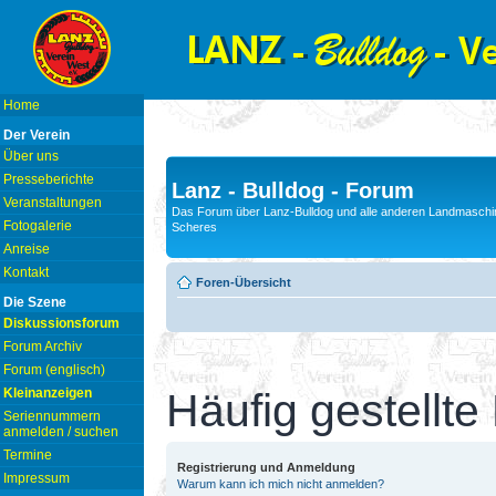
Home
Der Verein
Über uns
Presseberichte
Lanz - Bulldog - Forum
Veranstaltungen
Das Forum über Lanz-Bulldog und alle anderen Landmaschin
Fotogalerie
Scheres
Anreise
Kontakt
Foren-Übersicht
Die Szene
Diskussionsforum
Forum Archiv
Forum (englisch)
Kleinanzeigen
Häufig gestellte
Seriennummern
anmelden / suchen
Termine
Registrierung und Anmeldung
Impressum
Warum kann ich mich nicht anmelden?