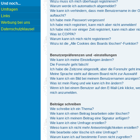
Wozu muss ich mich überhaupt registrieren?
Und noch...
Warum werde ich automatisch abgemeldet?
Umfragen
Wie kann ich verhindern, dass mein Benutzername in der On
auftaucht?
Links
Ich habe mein Passwort vergessen!
Werbung bei uns
Ich habe mich registriert, kann mich aber nicht anmelden!
Datenschutzklausel
Ich habe mich vor einiger Zeit registriert, kann mich aber 
Was ist COPPA?
Warum kann ich mich nicht registrieren?
Wozu ist die „Alle Cookies des Boards löschen“-Funktion?
Benutzerpräferenzen und -einstellungen
Wie kann ich meine Einstellungen ändern?
Die Forenuhr geht falsch!
Ich habe die Zeitzone eingestellt, aber die Forenuhr geht i
Meine Sprache steht auf diesem Board nicht zur Auswahl!
Wie kann ich ein Bild bei meinem Benutzernamen anzeigen
Was ist mein Rang und wie kann ich ihn ändern?
Wenn ich bei einem Benutzer auf den E-Mail-Link klicke, we
mich anzumelden.
Beiträge schreiben
Wie schreibe ich ein Thema?
Wie kann ich einen Beitrag bearbeiten oder löschen?
Wie kann ich meinem Beitrag eine Signatur anfügen?
Wie kann ich eine Umfrage erstellen?
Wieso kann ich nicht mehr Antwortmöglichkeiten erstellen?
Wie bearbeite oder lösche ich eine Umfrage?
Warum kann ich auf bestimmte Foren nicht zugreifen?