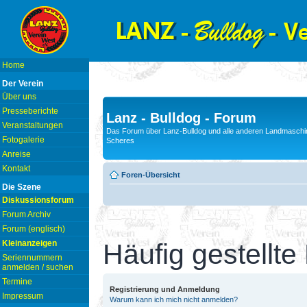
Home
Der Verein
Über uns
Presseberichte
Lanz - Bulldog - Forum
Veranstaltungen
Das Forum über Lanz-Bulldog und alle anderen Landmaschin
Fotogalerie
Scheres
Anreise
Kontakt
Foren-Übersicht
Die Szene
Diskussionsforum
Forum Archiv
Forum (englisch)
Kleinanzeigen
Häufig gestellte
Seriennummern
anmelden / suchen
Termine
Registrierung und Anmeldung
Impressum
Warum kann ich mich nicht anmelden?