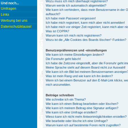
Wozu muss ich mich überhaupt registrieren?
Und noch...
Warum werde ich automatisch abgemeldet?
Umfragen
Wie kann ich verhindern, dass mein Benutzername in der On
auftaucht?
Links
Ich habe mein Passwort vergessen!
Werbung bei uns
Ich habe mich registriert, kann mich aber nicht anmelden!
Datenschutzklausel
Ich habe mich vor einiger Zeit registriert, kann mich aber 
Was ist COPPA?
Warum kann ich mich nicht registrieren?
Wozu ist die „Alle Cookies des Boards löschen“-Funktion?
Benutzerpräferenzen und -einstellungen
Wie kann ich meine Einstellungen ändern?
Die Forenuhr geht falsch!
Ich habe die Zeitzone eingestellt, aber die Forenuhr geht i
Meine Sprache steht auf diesem Board nicht zur Auswahl!
Wie kann ich ein Bild bei meinem Benutzernamen anzeigen
Was ist mein Rang und wie kann ich ihn ändern?
Wenn ich bei einem Benutzer auf den E-Mail-Link klicke, we
mich anzumelden.
Beiträge schreiben
Wie schreibe ich ein Thema?
Wie kann ich einen Beitrag bearbeiten oder löschen?
Wie kann ich meinem Beitrag eine Signatur anfügen?
Wie kann ich eine Umfrage erstellen?
Wieso kann ich nicht mehr Antwortmöglichkeiten erstellen?
Wie bearbeite oder lösche ich eine Umfrage?
Warum kann ich auf bestimmte Foren nicht zugreifen?