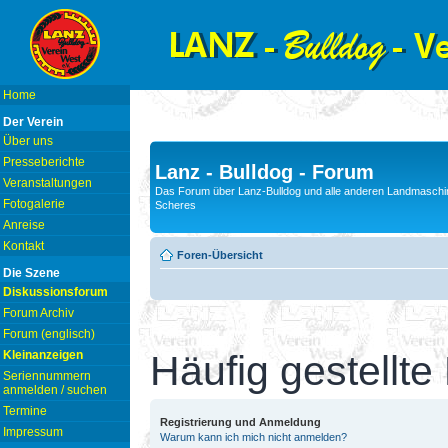
Home
Der Verein
Über uns
Presseberichte
Lanz - Bulldog - Forum
Veranstaltungen
Das Forum über Lanz-Bulldog und alle anderen Landmaschin
Fotogalerie
Scheres
Anreise
Kontakt
Foren-Übersicht
Die Szene
Diskussionsforum
Forum Archiv
Forum (englisch)
Kleinanzeigen
Häufig gestellte
Seriennummern
anmelden / suchen
Termine
Registrierung und Anmeldung
Impressum
Warum kann ich mich nicht anmelden?