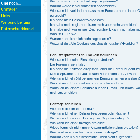
Wozu muss ich mich überhaupt registrieren?
Und noch...
Warum werde ich automatisch abgemeldet?
Umfragen
Wie kann ich verhindern, dass mein Benutzername in der On
auftaucht?
Links
Ich habe mein Passwort vergessen!
Werbung bei uns
Ich habe mich registriert, kann mich aber nicht anmelden!
Datenschutzklausel
Ich habe mich vor einiger Zeit registriert, kann mich aber 
Was ist COPPA?
Warum kann ich mich nicht registrieren?
Wozu ist die „Alle Cookies des Boards löschen“-Funktion?
Benutzerpräferenzen und -einstellungen
Wie kann ich meine Einstellungen ändern?
Die Forenuhr geht falsch!
Ich habe die Zeitzone eingestellt, aber die Forenuhr geht i
Meine Sprache steht auf diesem Board nicht zur Auswahl!
Wie kann ich ein Bild bei meinem Benutzernamen anzeigen
Was ist mein Rang und wie kann ich ihn ändern?
Wenn ich bei einem Benutzer auf den E-Mail-Link klicke, we
mich anzumelden.
Beiträge schreiben
Wie schreibe ich ein Thema?
Wie kann ich einen Beitrag bearbeiten oder löschen?
Wie kann ich meinem Beitrag eine Signatur anfügen?
Wie kann ich eine Umfrage erstellen?
Wieso kann ich nicht mehr Antwortmöglichkeiten erstellen?
Wie bearbeite oder lösche ich eine Umfrage?
Warum kann ich auf bestimmte Foren nicht zugreifen?