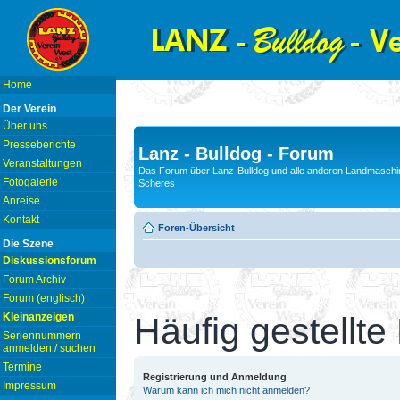
Home
Der Verein
Über uns
Presseberichte
Lanz - Bulldog - Forum
Veranstaltungen
Das Forum über Lanz-Bulldog und alle anderen Landmaschin
Fotogalerie
Scheres
Anreise
Kontakt
Foren-Übersicht
Die Szene
Diskussionsforum
Forum Archiv
Forum (englisch)
Kleinanzeigen
Häufig gestellte
Seriennummern
anmelden / suchen
Termine
Registrierung und Anmeldung
Impressum
Warum kann ich mich nicht anmelden?