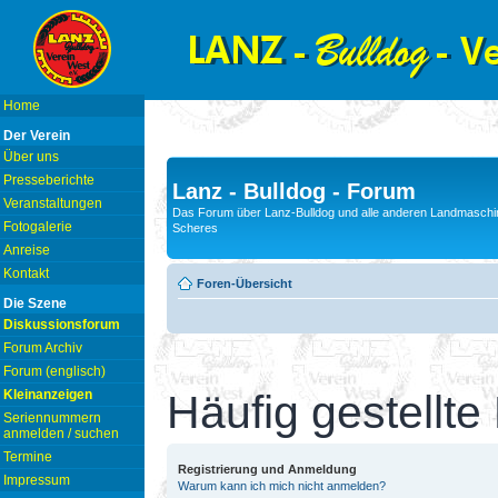
Home
Der Verein
Über uns
Presseberichte
Lanz - Bulldog - Forum
Veranstaltungen
Das Forum über Lanz-Bulldog und alle anderen Landmaschin
Fotogalerie
Scheres
Anreise
Kontakt
Foren-Übersicht
Die Szene
Diskussionsforum
Forum Archiv
Forum (englisch)
Kleinanzeigen
Häufig gestellte
Seriennummern
anmelden / suchen
Termine
Registrierung und Anmeldung
Impressum
Warum kann ich mich nicht anmelden?