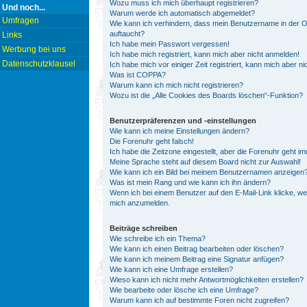
Wozu muss ich mich überhaupt registrieren?
Und noch...
Warum werde ich automatisch abgemeldet?
Umfragen
Wie kann ich verhindern, dass mein Benutzername in der On
auftaucht?
Links
Ich habe mein Passwort vergessen!
Werbung bei uns
Ich habe mich registriert, kann mich aber nicht anmelden!
Datenschutzklausel
Ich habe mich vor einiger Zeit registriert, kann mich aber 
Was ist COPPA?
Warum kann ich mich nicht registrieren?
Wozu ist die „Alle Cookies des Boards löschen“-Funktion?
Benutzerpräferenzen und -einstellungen
Wie kann ich meine Einstellungen ändern?
Die Forenuhr geht falsch!
Ich habe die Zeitzone eingestellt, aber die Forenuhr geht i
Meine Sprache steht auf diesem Board nicht zur Auswahl!
Wie kann ich ein Bild bei meinem Benutzernamen anzeigen
Was ist mein Rang und wie kann ich ihn ändern?
Wenn ich bei einem Benutzer auf den E-Mail-Link klicke, we
mich anzumelden.
Beiträge schreiben
Wie schreibe ich ein Thema?
Wie kann ich einen Beitrag bearbeiten oder löschen?
Wie kann ich meinem Beitrag eine Signatur anfügen?
Wie kann ich eine Umfrage erstellen?
Wieso kann ich nicht mehr Antwortmöglichkeiten erstellen?
Wie bearbeite oder lösche ich eine Umfrage?
Warum kann ich auf bestimmte Foren nicht zugreifen?