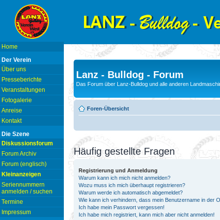
Home
Der Verein
Über uns
Lanz - Bulldog - Forum
Presseberichte
Das Forum über Lanz-Bulldog und alle anderen Landmaschin
Veranstaltungen
Fotogalerie
Foren-Übersicht
Anreise
Kontakt
Die Szene
Diskussionsforum
Häufig gestellte Fragen
Forum Archiv
Forum (englisch)
Registrierung und Anmeldung
Kleinanzeigen
Warum kann ich mich nicht anmelden?
Seriennummern
Wozu muss ich mich überhaupt registrieren?
anmelden / suchen
Warum werde ich automatisch abgemeldet?
Wie kann ich verhindern, dass mein Benutzername in der On
Termine
Ich habe mein Passwort vergessen!
Impressum
Ich habe mich registriert, kann mich aber nicht anmelden!