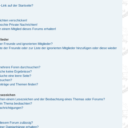
ink auf der Startseite?
ichten verschicken!
chte Private Nachrichten!
 einem Mitglied dieses Forums erhalten!
lieder
er Freunde und ignorierten Mitglieder?
ste der Freunde oder zur Liste der ignorierten Mitglieder hinzufügen oder diese wieder
 mehrere Foren durchsuchen?
uche keine Ergebnisse?
che eine leere Seite?
n suchen?
eiträge und Themen finden?
esezeichen
schen einem Lesezeichen und der Beobachtung eines Themas oder Forums?
 ein Thema beobachten?
achrichtigungen?
diesem Forum zulässig?
einer Dateianhänge erhalten?