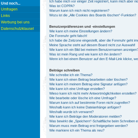
Ich habe mich vor einiger Zeit registriert, kann mich aber 
Und noch...
Was ist COPPA?
Umfragen
Warum kann ich mich nicht registrieren?
Wozu ist die „Alle Cookies des Boards löschen“-Funktion?
Links
Werbung bei uns
Benutzerpräferenzen und -einstellungen
Datenschutzklausel
Wie kann ich meine Einstellungen ändern?
Die Forenuhr geht falsch!
Ich habe die Zeitzone eingestellt, aber die Forenuhr geht i
Meine Sprache steht auf diesem Board nicht zur Auswahl!
Wie kann ich ein Bild bei meinem Benutzernamen anzeigen
Was ist mein Rang und wie kann ich ihn ändern?
Wenn ich bei einem Benutzer auf den E-Mail-Link klicke, w
Beiträge schreiben
Wie schreibe ich ein Thema?
Wie kann ich einen Beitrag bearbeiten oder löschen?
Wie kann ich meinem Beitrag eine Signatur anfügen?
Wie kann ich eine Umfrage erstellen?
Wieso kann ich nicht mehr Antwortmöglichkeiten erstellen?
Wie bearbeite oder lösche ich eine Umfrage?
Warum kann ich auf bestimmte Foren nicht zugreifen?
Weshalb kann ich keine Dateianhänge anfügen?
Weshalb wurde ich verwarnt?
Wie kann ich Beiträge den Moderatoren melden?
Was bewirkt die „Speichern“-Schaltfläche beim Schreiben e
Warum muss mein Beitrag erst freigegeben werden?
Wie markiere ich ein Thema als neu?