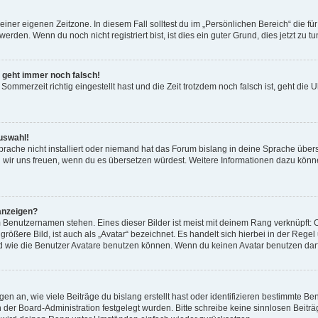
einer eigenen Zeitzone. In diesem Fall solltest du im „Persönlichen Bereich“ die für
rden. Wenn du noch nicht registriert bist, ist dies ein guter Grund, dies jetzt zu tu
r geht immer noch falsch!
Sommerzeit richtig eingestellt hast und die Zeit trotzdem noch falsch ist, geht die U
uswahl!
rache nicht installiert oder niemand hat das Forum bislang in deine Sprache überse
ürden wir uns freuen, wenn du es übersetzen würdest. Weitere Informationen dazu 
anzeigen?
 Benutzernamen stehen. Eines dieser Bilder ist meist mit deinem Rang verknüpft: O
ößere Bild, ist auch als „Avatar“ bezeichnet. Es handelt sich hierbei in der Rege
d wie die Benutzer Avatare benutzen können. Wenn du keinen Avatar benutzen darfs
n an, wie viele Beiträge du bislang erstellt hast oder identifizieren bestimmte 
on der Board-Administration festgelegt wurden. Bitte schreibe keine sinnlosen Be