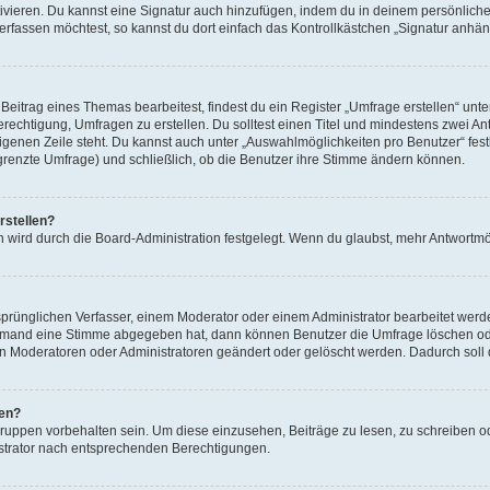
ivieren. Du kannst eine Signatur auch hinzufügen, indem du in deinem persönlich
rfassen möchtest, so kannst du dort einfach das Kontrollkästchen „Signatur anhän
itrag eines Themas bearbeitest, findest du ein Register „Umfrage erstellen“ unter
erechtigung, Umfragen zu erstellen. Du solltest einen Titel und mindestens zwei 
 eigenen Zeile steht. Du kannst auch unter „Auswahlmöglichkeiten pro Benutzer“ fes
egrenzte Umfrage) und schließlich, ob die Benutzer ihre Stimme ändern können.
rstellen?
 wird durch die Board-Administration festgelegt. Wenn du glaubst, mehr Antwortmög
rünglichen Verfasser, einem Moderator oder einem Administrator bearbeitet werd
iemand eine Stimme abgegeben hat, dann können Benutzer die Umfrage löschen oder
 Moderatoren oder Administratoren geändert oder gelöscht werden. Dadurch soll 
fen?
ppen vorbehalten sein. Um diese einzusehen, Beiträge zu lesen, zu schreiben 
strator nach entsprechenden Berechtigungen.