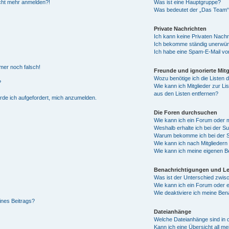
nicht mehr anmelden?!
Was ist eine Hauptgruppe?
Was bedeutet der „Das Team“-L
Private Nachrichten
Ich kann keine Privaten Nachr
Ich bekomme ständig unerwüns
Ich habe eine Spam-E-Mail von
mmer noch falsch!
Freunde und ignorierte Mitg
Wozu benötige ich die Listen d
?
Wie kann ich Mitglieder zur Li
aus den Listen entfernen?
erde ich aufgefordert, mich anzumelden.
Die Foren durchsuchen
Wie kann ich ein Forum oder
Weshalb erhalte ich bei der S
Warum bekomme ich bei der Su
Wie kann ich nach Mitglieder
Wie kann ich meine eigenen B
Benachrichtigungen und L
Was ist der Unterschied zwi
Wie kann ich ein Forum oder
Wie deaktiviere ich meine Ben
ines Beitrags?
Dateianhänge
Welche Dateianhänge sind in 
Kann ich eine Übersicht all m