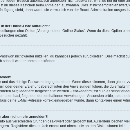
ei jedem Besuch automatisch anmelden“ nicht auswählst, wirst du nur für eine S
nst du dieses Kästchen beim Anmelden auswählen. Dies ist nicht empfehlenswert, 
 Verfügung steht, dann wurde sie vermutlich von der Board-Administration ausgescha
in der Online-Liste auftaucht?
nstellungen eine Option „Verbirg meinen Online-Status“. Wenn du diese Option eins
 Besucher gezählt.
s Passwort nicht wieder mitteilen, du kannst es jedoch zurücksetzen. Dies machst 
dich schnell wieder anmelden können.
melden!
n und das richtige Passwort eingegeben hast. Wenn diese stimmen, dann gibt es 
ltern oder deiner Erziehungsberechtigten den Anweisungen folgen, die du erhalten has
ten Mitglieder erst freigeschaltet werden – entweder musst du dies selbst erledige
l erhalten hast, folge den dort enthaltenen Anweisungen. Ansonsten prüfe, ob du d
, dass deine E-Mail-Adresse korrekt eingegeben wurde, dann kontaktiere einen Admin
ich aber nicht mehr anmelden?!
nto aus verschieden Gründen deaktiviert oder gelöscht hat. Außerdem löschen viele
ern. Registriere dich einfach erneut und nimm aktiv an den Diskussionen teil!