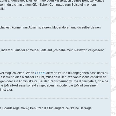
itzung angemeldet. Dies verhindert den Missbrauch deines Benutzerkontos
wenn du dich an einem öffentlichen Computer, zum Beispiel in einem
ltet.
chaltest, können nur Administratoren, Moderatoren und du selbst deinen
du, indem du auf der Anmelde-Seite auf „Ich habe mein Passwort vergessen“
zwei Möglichkeiten. Wenn
COPPA
aktiviert ist und du angegeben hast, dass du
t. Wenn dies nicht der Fall ist, muss dein Benutzerkonto vielleicht aktiviert
n oder ein Administrator. Bei der Registrierung wurde dir mitgeteilt, ob eine
eine E-Mail-Adresse korrekt eingegeben hast oder die E-Mail von einem
istrator.
 Boards regelmäßig Benutzer, die für längere Zeit keine Beiträge