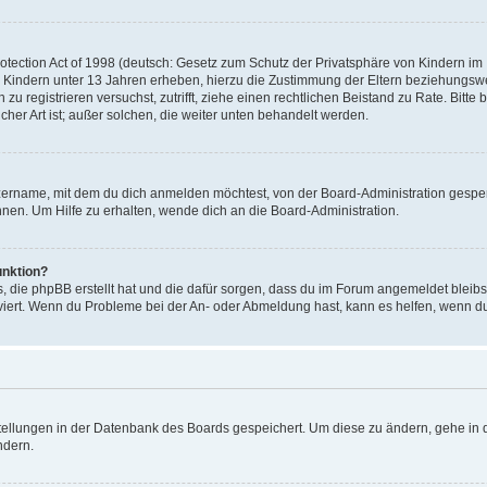
ection Act of 1998 (deutsch: Gesetz zum Schutz der Privatsphäre von Kindern im In
 Kindern unter 13 Jahren erheben, hierzu die Zustimmung der Eltern beziehungsw
ich zu registrieren versuchst, zutrifft, ziehe einen rechtlichen Beistand zu Rate. 
icher Art ist; außer solchen, die weiter unten behandelt werden.
zername, mit dem du dich anmelden möchtest, von der Board-Administration gesper
en. Um Hilfe zu erhalten, wende dich an die Board-Administration.
unktion?
s, die phpBB erstellt hat und die dafür sorgen, dass du im Forum angemeldet bleib
tiviert. Wenn du Probleme bei der An- oder Abmeldung hast, kann es helfen, wenn d
stellungen in der Datenbank des Boards gespeichert. Um diese zu ändern, gehe in d
ndern.