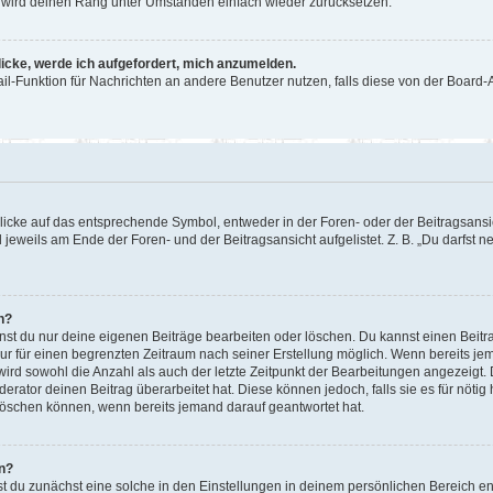
or wird deinen Rang unter Umständen einfach wieder zurücksetzen.
licke, werde ich aufgefordert, mich anzumelden.
Mail-Funktion für Nachrichten an andere Benutzer nutzen, falls diese von der Boar
cke auf das entsprechende Symbol, entweder in der Foren- oder der Beitragsansicht
 jeweils am Ende der Foren- und der Beitragsansicht aufgelistet. Z. B. „Du darfst
n?
nnst du nur deine eigenen Beiträge bearbeiten oder löschen. Du kannst einen Beit
nur für einen begrenzten Zeitraum nach seiner Erstellung möglich. Wenn bereits jem
ird sowohl die Anzahl als auch der letzte Zeitpunkt der Bearbeitungen angezeigt.
rator deinen Beitrag überarbeitet hat. Diese können jedoch, falls sie es für nötig 
löschen können, wenn bereits jemand darauf geantwortet hat.
n?
 du zunächst eine solche in den Einstellungen in deinem persönlichen Bereich ent