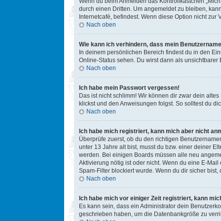
Wenn du beim Anmelden das Kontrollkästchen „Mich b
durch einen Dritten. Um angemeldet zu bleiben, kan
Internetcafé, befindest. Wenn diese Option nicht zur
Nach oben
Wie kann ich verhindern, dass mein Benutzername 
In deinem persönlichen Bereich findest du in den Ei
Online-Status sehen. Du wirst dann als unsichtbarer
Nach oben
Ich habe mein Passwort vergessen!
Das ist nicht schlimm! Wir können dir zwar dein alte
klickst und den Anweisungen folgst. So solltest du 
Nach oben
Ich habe mich registriert, kann mich aber nicht an
Überprüfe zuerst, ob du den richtigen Benutzername
unter 13 Jahre alt bist, musst du bzw. einer deiner E
werden. Bei einigen Boards müssen alle neu angemelde
Aktivierung nötig ist oder nicht. Wenn du eine E-Mai
Spam-Filter blockiert wurde. Wenn du dir sicher bist
Nach oben
Ich habe mich vor einiger Zeit registriert, kann m
Es kann sein, dass ein Administrator dein Benutzerko
geschrieben haben, um die Datenbankgröße zu verring