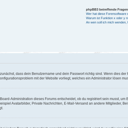
phpBB3 betreffende Fragen
Wer hat diese Forensoftware e
Warum ist Funktion x oder y ni
An wen soll ich mich wenden, 
 zunächst, dass dein Benutzername und dein Passwort richtig sind. Wenn dies der F
Konfigurationsproblem mit der Website vorliegt, welches ein Administrator lösen mu
Board-Administration dieses Forums entscheidet, ob du registriert sein musst, um Bei
eispiel Avatarbilder, Private Nachrichten, E-Mail-Versand an andere Mitglieder, Be
gt.