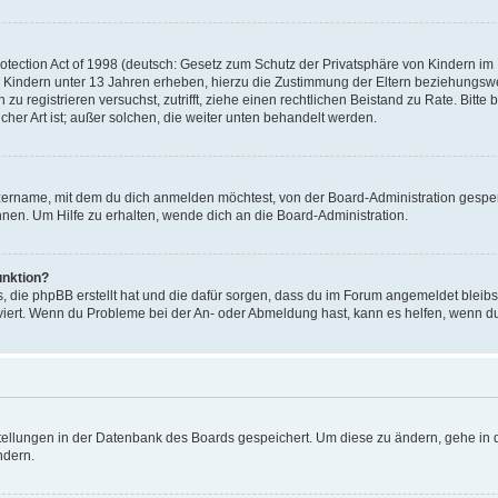
ection Act of 1998 (deutsch: Gesetz zum Schutz der Privatsphäre von Kindern im In
 Kindern unter 13 Jahren erheben, hierzu die Zustimmung der Eltern beziehungsw
ich zu registrieren versuchst, zutrifft, ziehe einen rechtlichen Beistand zu Rate. 
icher Art ist; außer solchen, die weiter unten behandelt werden.
zername, mit dem du dich anmelden möchtest, von der Board-Administration gesper
en. Um Hilfe zu erhalten, wende dich an die Board-Administration.
unktion?
s, die phpBB erstellt hat und die dafür sorgen, dass du im Forum angemeldet bleib
tiviert. Wenn du Probleme bei der An- oder Abmeldung hast, kann es helfen, wenn d
stellungen in der Datenbank des Boards gespeichert. Um diese zu ändern, gehe in d
ndern.