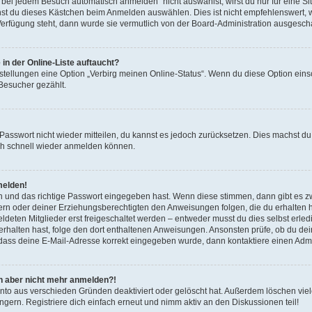
ei jedem Besuch automatisch anmelden“ nicht auswählst, wirst du nur für eine S
nst du dieses Kästchen beim Anmelden auswählen. Dies ist nicht empfehlenswert, 
 Verfügung steht, dann wurde sie vermutlich von der Board-Administration ausgescha
in der Online-Liste auftaucht?
nstellungen eine Option „Verbirg meinen Online-Status“. Wenn du diese Option eins
 Besucher gezählt.
s Passwort nicht wieder mitteilen, du kannst es jedoch zurücksetzen. Dies machst 
dich schnell wieder anmelden können.
melden!
n und das richtige Passwort eingegeben hast. Wenn diese stimmen, dann gibt es 
ltern oder deiner Erziehungsberechtigten den Anweisungen folgen, die du erhalten has
ten Mitglieder erst freigeschaltet werden – entweder musst du dies selbst erledige
l erhalten hast, folge den dort enthaltenen Anweisungen. Ansonsten prüfe, ob du d
, dass deine E-Mail-Adresse korrekt eingegeben wurde, dann kontaktiere einen Admin
ich aber nicht mehr anmelden?!
nto aus verschieden Gründen deaktiviert oder gelöscht hat. Außerdem löschen viele
ern. Registriere dich einfach erneut und nimm aktiv an den Diskussionen teil!