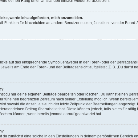
or wird deinen Rang unter Umständen einfach wieder zurücksetzen.
licke, werde ich aufgefordert, mich anzumelden.
Mail-Funktion für Nachrichten an andere Benutzer nutzen, falls diese von der Boar
cke auf das entsprechende Symbol, entweder in der Foren- oder der Beitragsansicht
 jeweils am Ende der Foren- und der Beitragsansicht aufgelistet. Z. B. „Du darfst
n?
nnst du nur deine eigenen Beiträge bearbeiten oder löschen. Du kannst einen Beit
nur für einen begrenzten Zeitraum nach seiner Erstellung möglich. Wenn bereits jem
ird sowohl die Anzahl als auch der letzte Zeitpunkt der Bearbeitungen angezeigt.
rator deinen Beitrag überarbeitet hat. Diese können jedoch, falls sie es für nötig 
löschen können, wenn bereits jemand darauf geantwortet hat.
n?
 du zunächst eine solche in den Einstellungen in deinem persönlichen Bereich ent