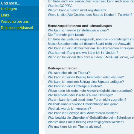
Ich habe mich vor einiger Zeit registriert, kann mich aber 
Und noch...
Was ist COPPA?
Umfragen
Warum kann ich mich nicht registrieren?
Wozu ist die „Alle Cookies des Boards löschen“-Funktion?
Links
Werbung bei uns
Benutzerpräferenzen und -einstellungen
Datenschutzklausel
Wie kann ich meine Einstellungen ändern?
Die Forenuhr geht falsch!
Ich habe die Zeitzone eingestellt, aber die Forenuhr geht i
Meine Sprache steht auf diesem Board nicht zur Auswahl!
Wie kann ich ein Bild bei meinem Benutzernamen anzeigen
Was ist mein Rang und wie kann ich ihn ändern?
Wenn ich bei einem Benutzer auf den E-Mail-Link klicke, w
Beiträge schreiben
Wie schreibe ich ein Thema?
Wie kann ich einen Beitrag bearbeiten oder löschen?
Wie kann ich meinem Beitrag eine Signatur anfügen?
Wie kann ich eine Umfrage erstellen?
Wieso kann ich nicht mehr Antwortmöglichkeiten erstellen?
Wie bearbeite oder lösche ich eine Umfrage?
Warum kann ich auf bestimmte Foren nicht zugreifen?
Weshalb kann ich keine Dateianhänge anfügen?
Weshalb wurde ich verwarnt?
Wie kann ich Beiträge den Moderatoren melden?
Was bewirkt die „Speichern“-Schaltfläche beim Schreiben e
Warum muss mein Beitrag erst freigegeben werden?
Wie markiere ich ein Thema als neu?