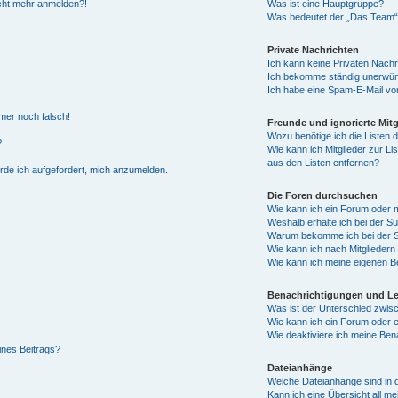
nicht mehr anmelden?!
Was ist eine Hauptgruppe?
Was bedeutet der „Das Team“-L
Private Nachrichten
Ich kann keine Privaten Nachr
Ich bekomme ständig unerwüns
Ich habe eine Spam-E-Mail von
mmer noch falsch!
Freunde und ignorierte Mitg
Wozu benötige ich die Listen d
?
Wie kann ich Mitglieder zur Li
aus den Listen entfernen?
erde ich aufgefordert, mich anzumelden.
Die Foren durchsuchen
Wie kann ich ein Forum oder
Weshalb erhalte ich bei der S
Warum bekomme ich bei der Su
Wie kann ich nach Mitglieder
Wie kann ich meine eigenen B
Benachrichtigungen und L
Was ist der Unterschied zwi
Wie kann ich ein Forum oder
Wie deaktiviere ich meine Ben
ines Beitrags?
Dateianhänge
Welche Dateianhänge sind in 
Kann ich eine Übersicht all m