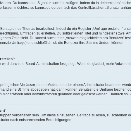
ivieren. Du kannst eine Signatur auch hinzufügen, indem du in deinem persönlich
rfassen möchtest, so kannst du dort einfach das Kontrollkästchen „Signatur anhän
itrag eines Themas bearbeitest, findest du ein Register „Umfrage erstellen“ unter
erechtigung, Umfragen zu erstellen. Du solltest einen Titel und mindestens zwei 
 eigenen Zeile steht. Du kannst auch unter „Auswahlmöglichkeiten pro Benutzer“ fes
egrenzte Umfrage) und schließlich, ob die Benutzer ihre Stimme ändern können.
rstellen?
 wird durch die Board-Administration festgelegt. Wenn du glaubst, mehr Antwortmög
rünglichen Verfasser, einem Moderator oder einem Administrator bearbeitet werd
iemand eine Stimme abgegeben hat, dann können Benutzer die Umfrage löschen oder
 Moderatoren oder Administratoren geändert oder gelöscht werden. Dadurch soll 
fen?
ppen vorbehalten sein. Um diese einzusehen, Beiträge zu lesen, zu schreiben 
strator nach entsprechenden Berechtigungen.