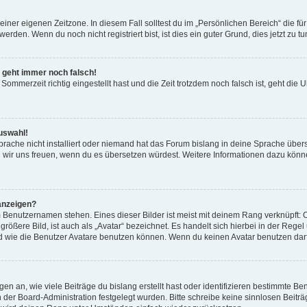
einer eigenen Zeitzone. In diesem Fall solltest du im „Persönlichen Bereich“ die für
rden. Wenn du noch nicht registriert bist, ist dies ein guter Grund, dies jetzt zu tu
r geht immer noch falsch!
Sommerzeit richtig eingestellt hast und die Zeit trotzdem noch falsch ist, geht die U
uswahl!
rache nicht installiert oder niemand hat das Forum bislang in deine Sprache überse
ürden wir uns freuen, wenn du es übersetzen würdest. Weitere Informationen dazu 
anzeigen?
 Benutzernamen stehen. Eines dieser Bilder ist meist mit deinem Rang verknüpft: O
ößere Bild, ist auch als „Avatar“ bezeichnet. Es handelt sich hierbei in der Rege
d wie die Benutzer Avatare benutzen können. Wenn du keinen Avatar benutzen darfs
n an, wie viele Beiträge du bislang erstellt hast oder identifizieren bestimmte 
on der Board-Administration festgelegt wurden. Bitte schreibe keine sinnlosen Be