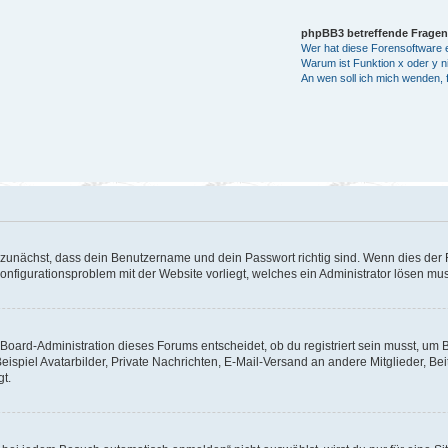
phpBB3 betreffende Fragen
Wer hat diese Forensoftware e
Warum ist Funktion x oder y ni
An wen soll ich mich wenden, 
 zunächst, dass dein Benutzername und dein Passwort richtig sind. Wenn dies der F
Konfigurationsproblem mit der Website vorliegt, welches ein Administrator lösen mu
Board-Administration dieses Forums entscheidet, ob du registriert sein musst, um Bei
eispiel Avatarbilder, Private Nachrichten, E-Mail-Versand an andere Mitglieder, Be
gt.