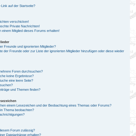
ink auf der Startseite?
ichten verschicken!
chte Private Nachrichten!
 einem Mitglied dieses Forums erhalten!
lieder
er Freunde und ignorierten Mitglieder?
ste der Freunde oder zur Liste der ignorierten Mitglieder hinzufügen oder diese wieder
 mehrere Foren durchsuchen?
uche keine Ergebnisse?
che eine leere Seite?
n suchen?
eiträge und Themen finden?
esezeichen
schen einem Lesezeichen und der Beobachtung eines Themas oder Forums?
 ein Thema beobachten?
achrichtigungen?
diesem Forum zulässig?
einer Dateianhänge erhalten?