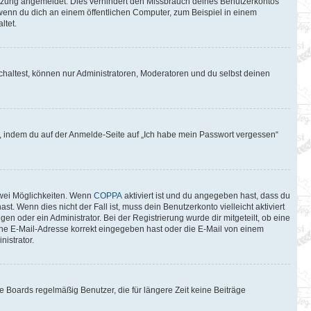
itzung angemeldet. Dies verhindert den Missbrauch deines Benutzerkontos
wenn du dich an einem öffentlichen Computer, zum Beispiel in einem
ltet.
chaltest, können nur Administratoren, Moderatoren und du selbst deinen
du, indem du auf der Anmelde-Seite auf „Ich habe mein Passwort vergessen“
zwei Möglichkeiten. Wenn
COPPA
aktiviert ist und du angegeben hast, dass du
t. Wenn dies nicht der Fall ist, muss dein Benutzerkonto vielleicht aktiviert
n oder ein Administrator. Bei der Registrierung wurde dir mitgeteilt, ob eine
eine E-Mail-Adresse korrekt eingegeben hast oder die E-Mail von einem
istrator.
 Boards regelmäßig Benutzer, die für längere Zeit keine Beiträge