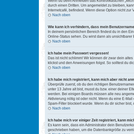
Wenn du beim Anmelden das Kontrollkästchen „Mich b
durch einen Dritten. Um angemeldet zu bleiben, kan
Internetcafé, befindest. Wenn diese Option nicht zur
Nach oben
Wie kann ich verhindern, dass mein Benutzername 
In deinem persönlichen Bereich findest du in den Ei
Online-Status sehen. Du wirst dann als unsichtbarer
Nach oben
Ich habe mein Passwort vergessen!
Das ist nicht schlimm! Wir können dir zwar dein alte
klickst und den Anweisungen folgst. So solltest du 
Nach oben
Ich habe mich registriert, kann mich aber nicht an
Überprüfe zuerst, ob du den richtigen Benutzername
unter 13 Jahre alt bist, musst du bzw. einer deiner E
werden. Bei einigen Boards müssen alle neu angemelde
Aktivierung nötig ist oder nicht. Wenn du eine E-Mai
Spam-Filter blockiert wurde. Wenn du dir sicher bist
Nach oben
Ich habe mich vor einiger Zeit registriert, kann m
Es kann sein, dass ein Administrator dein Benutzerko
geschrieben haben, um die Datenbankgröße zu verring