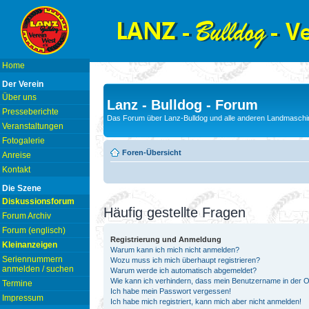
Home
Der Verein
Über uns
Lanz - Bulldog - Forum
Presseberichte
Das Forum über Lanz-Bulldog und alle anderen Landmaschin
Veranstaltungen
Fotogalerie
Foren-Übersicht
Anreise
Kontakt
Die Szene
Diskussionsforum
Häufig gestellte Fragen
Forum Archiv
Forum (englisch)
Registrierung und Anmeldung
Kleinanzeigen
Warum kann ich mich nicht anmelden?
Seriennummern
Wozu muss ich mich überhaupt registrieren?
anmelden / suchen
Warum werde ich automatisch abgemeldet?
Wie kann ich verhindern, dass mein Benutzername in der On
Termine
Ich habe mein Passwort vergessen!
Impressum
Ich habe mich registriert, kann mich aber nicht anmelden!