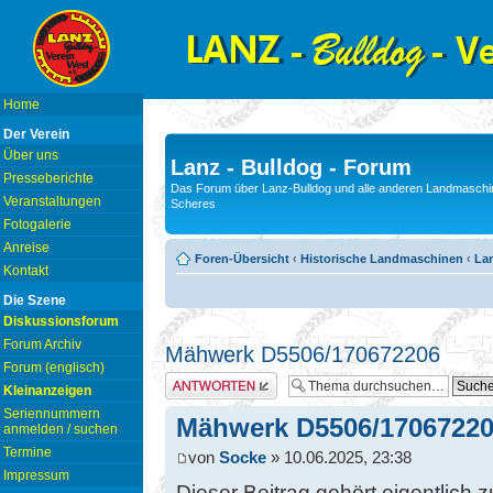
Home
Der Verein
Über uns
Lanz - Bulldog - Forum
Presseberichte
Das Forum über Lanz-Bulldog und alle anderen Landmaschin
Veranstaltungen
Scheres
Fotogalerie
Anreise
Foren-Übersicht
‹
Historische Landmaschinen
‹
La
Kontakt
Die Szene
Diskussionsforum
Forum Archiv
Mähwerk D5506/170672206
Forum (englisch)
Antwort erstellen
Kleinanzeigen
Seriennummern
Mähwerk D5506/1706722
anmelden / suchen
Termine
von
Socke
» 10.06.2025, 23:38
Impressum
Dieser Beitrag gehört eigentlich 