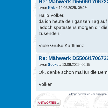
Re: Mähwerk D5506/170672
von
Khk
» 12.06.2025, 09:29
Hallo Volker,
da ich heute den ganzen Tag auf
jedoch spätestens morgen dir di
zusenden.
Viele Grüße Karlheinz
Re: Mähwerk D5506/170672
von
Socke
» 13.06.2025, 00:15
Ok, danke schon mal für die Be
Volker
Beiträge der letzten Zeit anzeigen:
Antwort erstellen