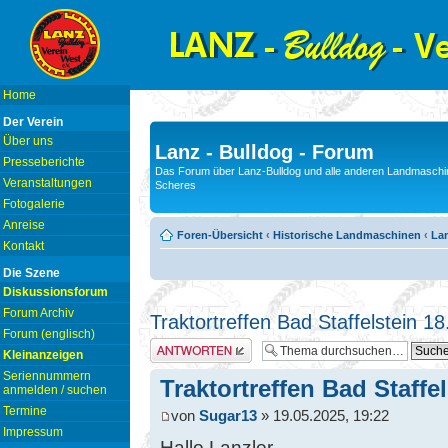
Home
Der Verein
Über uns
Lanz - Bulldog - Forum
Presseberichte
Das Forum über Lanz-Bulldog und alle anderen Landmaschin
Veranstaltungen
Scheres
Fotogalerie
Anreise
Foren-Übersicht
‹
Historische Landmaschinen
‹
Lan
Kontakt
Die Szene
Diskussionsforum
Forum Archiv
Traktortreffen Bad Staffelstein 1
Forum (englisch)
Antwort erstellen
Kleinanzeigen
Seriennummern
Traktortreffen Bad Staffe
anmelden / suchen
Termine
von
Sugar13
» 19.05.2025, 19:22
Impressum
Hallo Lanzler,