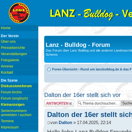
Home
Der Verein
Über uns
Lanz - Bulldog - Forum
Presseberichte
Das Forum über Lanz-Bulldog und alle anderen Landmaschin
Veranstaltungen
Scheres
Fotogalerie
Anreise
Foren-Übersicht
‹
Rund um lanzbulldog.de & das 
Kontakt
Die Szene
Diskussionsforum
Forum Archiv
Dalton der 16er stellt sich vor
Forum (englisch)
Antwort erstellen
Kleinanzeigen
Seriennummern
Dalton der 16er stellt sic
anmelden / suchen
Termine
von
Dalton
» 17.04.2025, 22:14
Impressum
Hallo liebe Lanz Bulldog Freunde