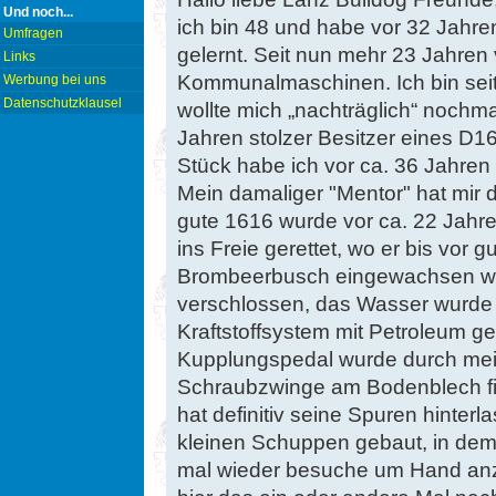
Und noch...
ich bin 48 und habe vor 32 Jah
Umfragen
gelernt. Seit nun mehr 23 Jahren
Links
Kommunalmaschinen. Ich bin seit
Werbung bei uns
Datenschutzklausel
wollte mich „nachträglich“ nochmal 
Jahren stolzer Besitzer eines D
Stück habe ich vor ca. 36 Jahren 
Mein damaliger "Mentor" hat mir 
gute 1616 wurde vor ca. 22 Jah
ins Freie gerettet, wo er bis vor 
Brombeerbusch eingewachsen war
verschlossen, das Wasser wurde
Kraftstoffsystem mit Petroleum gef
Kupplungspedal wurde durch mei
Schraubzwinge am Bodenblech fixi
hat definitiv seine Spuren hinter
kleinen Schuppen gebaut, in dem 
mal wieder besuche um Hand anz