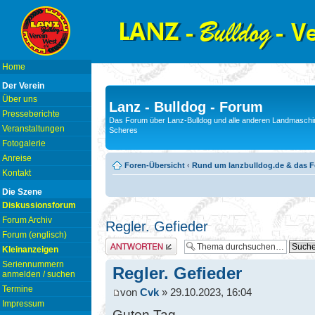
Home
Der Verein
Über uns
Lanz - Bulldog - Forum
Presseberichte
Das Forum über Lanz-Bulldog und alle anderen Landmaschin
Veranstaltungen
Scheres
Fotogalerie
Anreise
Foren-Übersicht
‹
Rund um lanzbulldog.de & das 
Kontakt
Die Szene
Diskussionsforum
Forum Archiv
Regler. Gefieder
Forum (englisch)
Antwort erstellen
Kleinanzeigen
Seriennummern
Regler. Gefieder
anmelden / suchen
Termine
von
Cvk
» 29.10.2023, 16:04
Impressum
Guten Tag.