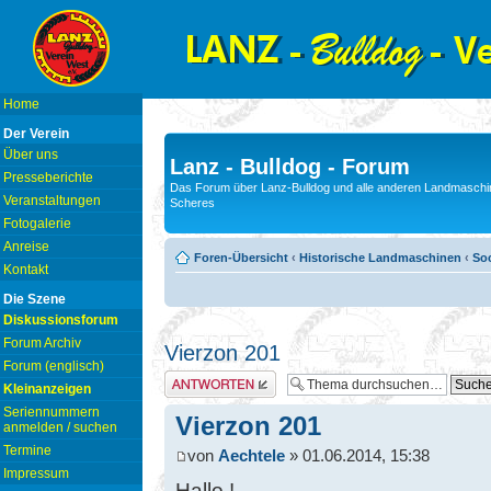
Home
Der Verein
Über uns
Lanz - Bulldog - Forum
Presseberichte
Das Forum über Lanz-Bulldog und alle anderen Landmaschin
Veranstaltungen
Scheres
Fotogalerie
Anreise
Foren-Übersicht
‹
Historische Landmaschinen
‹
Soc
Kontakt
Die Szene
Diskussionsforum
Forum Archiv
Vierzon 201
Forum (englisch)
Antwort erstellen
Kleinanzeigen
Seriennummern
Vierzon 201
anmelden / suchen
Termine
von
Aechtele
» 01.06.2014, 15:38
Impressum
Hallo !