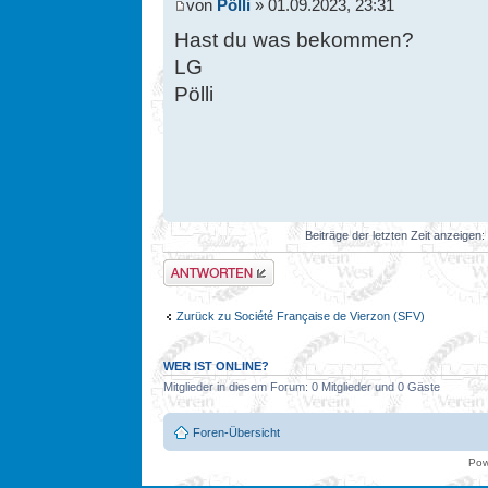
von
Pölli
» 01.09.2023, 23:31
Hast du was bekommen?
LG
Pölli
Beiträge der letzten Zeit anzeigen:
Antwort erstellen
Zurück zu Société Française de Vierzon (SFV)
WER IST ONLINE?
Mitglieder in diesem Forum: 0 Mitglieder und 0 Gäste
Foren-Übersicht
Pow