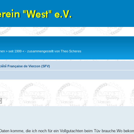
en > seit 1999 < - zusammengestellt von Theo Scheres
iété Française de Vierzon (SFV)
 Daten komme, die ich noch für ein Vollgutachten beim Tüv brauche.Wo beko