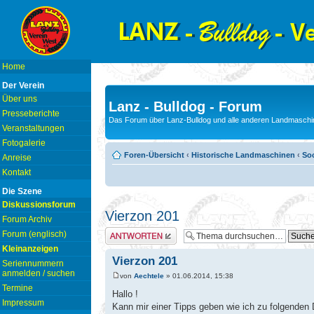
Home
Der Verein
Über uns
Lanz - Bulldog - Forum
Presseberichte
Das Forum über Lanz-Bulldog und alle anderen Landmaschin
Veranstaltungen
Fotogalerie
Foren-Übersicht
‹
Historische Landmaschinen
‹
Soc
Anreise
Kontakt
Die Szene
Diskussionsforum
Vierzon 201
Forum Archiv
Antwort erstellen
Forum (englisch)
Kleinanzeigen
Vierzon 201
Seriennummern
anmelden / suchen
von
Aechtele
» 01.06.2014, 15:38
Termine
Hallo !
Impressum
Kann mir einer Tipps geben wie ich zu folgenden