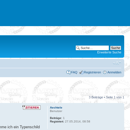
Erweiterte Suche
FAQ
Registrieren
Anmelden
3 Beiträge • Seite
1
von
1
Aechtele
Benutzer
Beiträge:
1
Registriert:
27.05.2014, 08:58
mme ich ein Typenschild