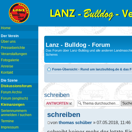
Home
Der Verein
Über uns
Lanz - Bulldog - Forum
Presseberichte
Das Forum über Lanz-Bulldog und alle anderen Landmaschin
Veranstaltungen
Scheres
Fotogalerie
Anreise
Foren-Übersicht
‹
Rund um lanzbulldog.de & das 
Kontakt
Die Szene
Diskussionsforum
Forum Archiv
schreiben
Forum (englisch)
Antwort erstellen
Kleinanzeigen
Seriennummern
schreiben
anmelden / suchen
Termine
von
thomas schüber
» 07.05.2018, 11:46
Impressum
schreibt keiner mehr der letzte Ei