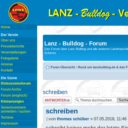
Home
Der Verein
Über uns
Lanz - Bulldog - Forum
Presseberichte
Das Forum über Lanz-Bulldog und alle anderen Landmaschin
Veranstaltungen
Scheres
Fotogalerie
Anreise
Foren-Übersicht
‹
Rund um lanzbulldog.de & das 
Kontakt
Die Szene
Diskussionsforum
Forum Archiv
schreiben
Forum (englisch)
Antwort erstellen
Kleinanzeigen
Seriennummern
schreiben
anmelden / suchen
Termine
von
thomas schüber
» 07.05.2018, 11:46
Impressum
schreibt keiner mehr der letzte Ei