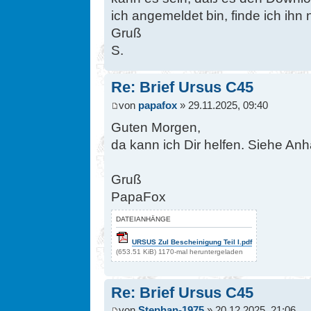
ich angemeldet bin, finde ich ihn
Gruß
S.
Re: Brief Ursus C45
von
papafox
» 29.11.2025, 09:40
Guten Morgen,
da kann ich Dir helfen. Siehe An
Gruß
PapaFox
DATEIANHÄNGE
URSUS Zul Bescheinigung Teil I.pdf
(653.51 KiB) 1170-mal heruntergeladen
Re: Brief Ursus C45
von
Stephan-1975
» 20.12.2025, 21:06