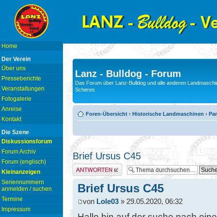
Home
Der Verein
Über uns
Lanz - Bulldog - Forum
Presseberichte
Das Forum über Lanz-Bulldog und alle anderen Landmaschin
Veranstaltungen
Scheres
Fotogalerie
Anreise
Foren-Übersicht
‹
Historische Landmaschinen
‹
Pam
Kontakt
Die Szene
Diskussionsforum
Forum Archiv
Brief Ursus C45
Forum (englisch)
Antwort erstellen
Kleinanzeigen
Seriennummern
Brief Ursus C45
anmelden / suchen
Termine
von
Lole03
» 29.05.2020, 06:32
Impressum
Hallo bin auf der suche nach ein