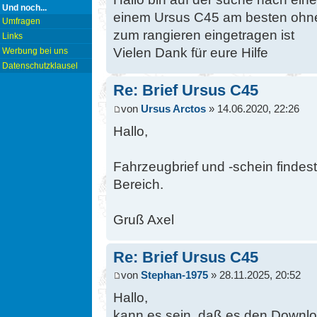
Und noch...
einem Ursus C45 am besten ohne
Umfragen
zum rangieren eingetragen ist
Links
Vielen Dank für eure Hilfe
Werbung bei uns
Datenschutzklausel
Re: Brief Ursus C45
von
Ursus Arctos
» 14.06.2020, 22:26
Hallo,
Fahrzeugbrief und -schein findes
Bereich.
Gruß Axel
Re: Brief Ursus C45
von
Stephan-1975
» 28.11.2025, 20:52
Hallo,
kann es sein, daß es den Downlo