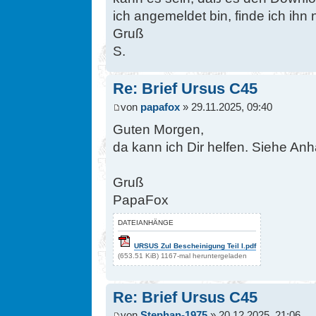
ich angemeldet bin, finde ich ihn
Gruß
S.
Re: Brief Ursus C45
von
papafox
» 29.11.2025, 09:40
Guten Morgen,
da kann ich Dir helfen. Siehe An
Gruß
PapaFox
DATEIANHÄNGE
URSUS Zul Bescheinigung Teil I.pdf
(653.51 KiB) 1167-mal heruntergeladen
Re: Brief Ursus C45
von
Stephan-1975
» 20.12.2025, 21:06