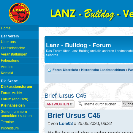
Home
Der Verein
Über uns
Lanz - Bulldog - Forum
Presseberichte
Das Forum über Lanz-Bulldog und alle anderen Landmaschin
Veranstaltungen
Scheres
Fotogalerie
Anreise
Foren-Übersicht
‹
Historische Landmaschinen
‹
Pam
Kontakt
Die Szene
Diskussionsforum
Forum Archiv
Brief Ursus C45
Forum (englisch)
Antwort erstellen
Kleinanzeigen
Seriennummern
Brief Ursus C45
anmelden / suchen
Termine
von
Lole03
» 29.05.2020, 06:32
Impressum
Hallo bin auf der suche nach ein