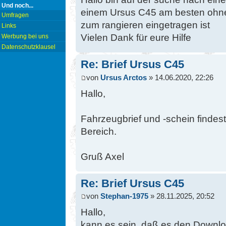
Und noch...
einem Ursus C45 am besten ohne
Umfragen
zum rangieren eingetragen ist
Links
Vielen Dank für eure Hilfe
Werbung bei uns
Datenschutzklausel
Re: Brief Ursus C45
von
Ursus Arctos
» 14.06.2020, 22:26
Hallo,
Fahrzeugbrief und -schein findes
Bereich.
Gruß Axel
Re: Brief Ursus C45
von
Stephan-1975
» 28.11.2025, 20:52
Hallo,
kann es sein, daß es den Downlo