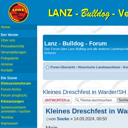
Home
Der Verein
Über uns
Lanz - Bulldog - Forum
Presseberichte
Das Forum über Lanz-Bulldog und alle anderen Landmaschin
Veranstaltungen
Scheres
Fotogalerie
Anreise
Foren-Übersicht
‹
Historische Landmaschinen
‹
Kul
Kontakt
Die Szene
Diskussionsforum
Forum Archiv
Kleines Dreschfest in Warder/SH
Forum (englisch)
Antwort erstellen
Kleinanzeigen
Seriennummern
Kleines Dreschfest in Wa
anmelden / suchen
Termine
von
Socke
» 14.09.2024, 00:50
Impressum
Moin,