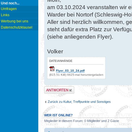
Und noch...
am 03.10.2024 veranstalten wir ei
Umfragen
Warder bei Nortorf (Schleswig-Hol
Links
Aller sind herzlich willkommen, g
Werbung bei uns
Datenschutzklausel
steht dafür extra Platz zur Verfüg
(siehe anliegenden Flyer).
Volker
DATEIANHÄNGE
Flyer_03_10_24.pdf
(815.51 KiB) 6625-mal heruntergeladen
Antwort erstellen
Zurück zu Kultur, Treffpunkte und Sonstiges
WER IST ONLINE?
Mitglieder in diesem Forum: 0 Mitglieder und 2 Gäste