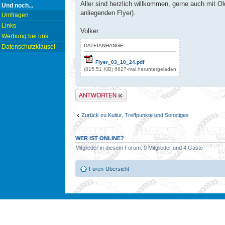
Aller sind herzlich willkommen, gerne auch mit Ol
Und noch...
anliegenden Flyer).
Umfragen
Links
Volker
Werbung bei uns
DATEIANHÄNGE
Datenschutzklausel
Flyer_03_10_24.pdf
(815.51 KiB) 6627-mal heruntergeladen
Antwort erstellen
Zurück zu Kultur, Treffpunkte und Sonstiges
WER IST ONLINE?
Mitglieder in diesem Forum: 0 Mitglieder und 4 Gäste
Foren-Übersicht