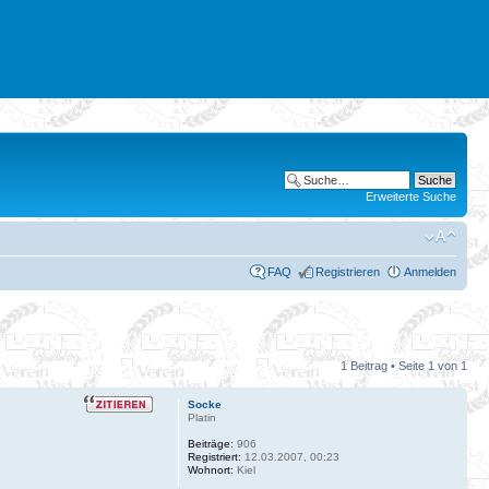
Erweiterte Suche
FAQ
Registrieren
Anmelden
1 Beitrag • Seite
1
von
1
Socke
Platin
Beiträge:
906
Registriert:
12.03.2007, 00:23
Wohnort:
Kiel