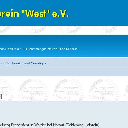
en > seit 1999 < - zusammengestellt von Theo Scheres
tur, Treffpunkte und Sonstiges
eines) Dreschfest in Warder bei Nortorf (Schleswig-Holstein).