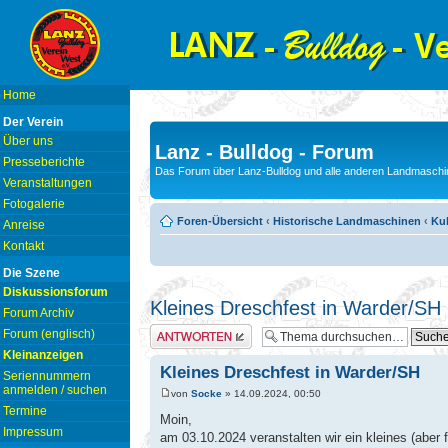
Home
Der Verein
Über uns
Lanz - Bulldog - Forum
Presseberichte
Das Forum über Lanz-Bulldog und alle anderen Landmaschin
Veranstaltungen
Fotogalerie
Foren-Übersicht
‹
Historische Landmaschinen
‹
Kul
Anreise
Kontakt
Die Szene
Diskussionsforum
Kleines Dreschfest in Warder/SH
Forum Archiv
Antwort erstellen
Forum (englisch)
Kleinanzeigen
Kleines Dreschfest in Warder/SH
Seriennummern
anmelden / suchen
von
Socke
» 14.09.2024, 00:50
Termine
Moin,
Impressum
am 03.10.2024 veranstalten wir ein kleines (aber f