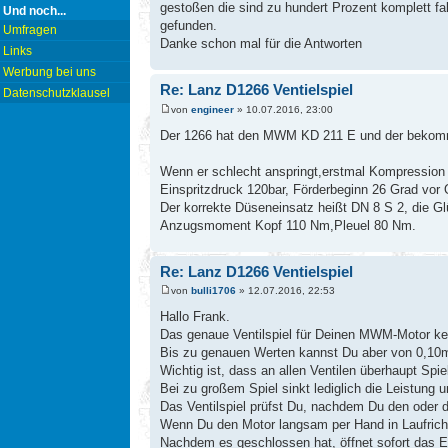
gestoßen die sind zu hundert Prozent komplett fal
Und noch...
gefunden.
Umfragen
Danke schon mal für die Antworten
Links
Werbung bei uns
Re: Lanz D1266 Ventielspiel
Datenschutzklausel
von
engineer
» 10.07.2016, 23:00
Der 1266 hat den MWM KD 211 E und der bekommt 
Wenn er schlecht anspringt,erstmal Kompression m
Einspritzdruck 120bar, Förderbeginn 26 Grad vor 
Der korrekte Düseneinsatz heißt DN 8 S 2, die 
Anzugsmoment Kopf 110 Nm,Pleuel 80 Nm.
Re: Lanz D1266 Ventielspiel
von
bulli1706
» 12.07.2016, 22:53
Hallo Frank.
Das genaue Ventilspiel für Deinen MWM-Motor ken
Bis zu genauen Werten kannst Du aber von 0,10
Wichtig ist, dass an allen Ventilen überhaupt Spi
Bei zu großem Spiel sinkt lediglich die Leistung u
Das Ventilspiel prüfst Du, nachdem Du den oder 
Wenn Du den Motor langsam per Hand in Laufrichtu
Nachdem es geschlossen hat, öffnet sofort das Ei