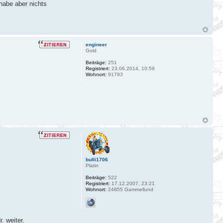
 habe aber nichts
engineer
Gold
Beiträge:
251
Registriert:
23.06.2014, 10:59
Wohnort:
91793
bulli1706
Platin
Beiträge:
522
Registriert:
17.12.2007, 23:21
Wohnort:
24855 Gammellund
. weiter.