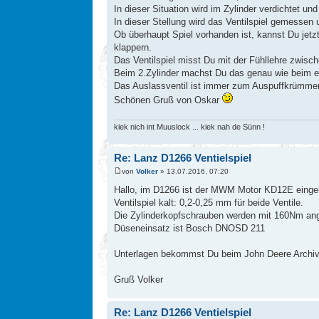
In dieser Situation wird im Zylinder verdichtet u
In dieser Stellung wird das Ventilspiel gemessen u
Ob überhaupt Spiel vorhanden ist, kannst Du jetz
klappern.
Das Ventilspiel misst Du mit der Fühllehre zwisch
Beim 2.Zylinder machst Du das genau wie beim e
Das Auslassventil ist immer zum Auspuffkrümmer 
Schönen Gruß von Oskar
kiek nich int Muuslock ... kiek nah de Sünn !
Re: Lanz D1266 Ventielspiel
von
Volker
» 13.07.2016, 07:20
Hallo, im D1266 ist der MWM Motor KD12E einge
Ventilspiel kalt: 0,2-0,25 mm für beide Ventile.
Die Zylinderkopfschrauben werden mit 160Nm an
Düseneinsatz ist Bosch DNOSD 211
Unterlagen bekommst Du beim John Deere Archi
Gruß Volker
Re: Lanz D1266 Ventielspiel