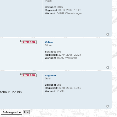
Platin
Beiträge:
3015
Registriert:
08.12.2007, 13:26
Wohnort:
34289 Oberelsungen
Volker
Silber
Beiträge:
101
Registriert:
22.04.2006, 20:24
Wohnort:
66907 Westpfalz
engineer
Gold
Beiträge:
251
Registriert:
23.06.2014, 10:59
Wohnort:
91793
eschaut und bin