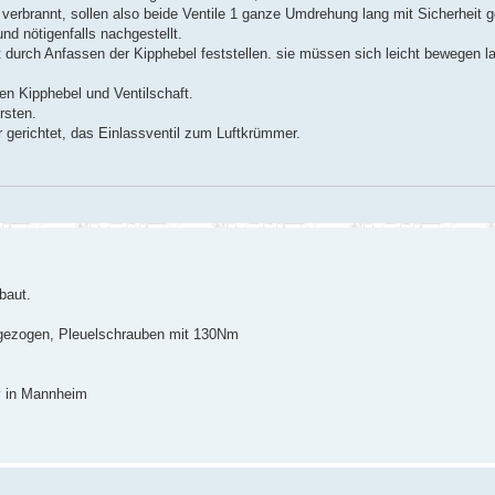
nd verbrannt, sollen also beide Ventile 1 ganze Umdrehung lang mit Sicherheit 
nd nötigenfalls nachgestellt.
t durch Anfassen der Kipphebel feststellen. sie müssen sich leicht bewegen l
en Kipphebel und Ventilschaft.
rsten.
gerichtet, das Einlassventil zum Luftkrümmer.
baut.
gezogen, Pleuelschrauben mit 130Nm
v in Mannheim