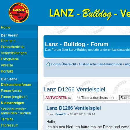
Home
Der Verein
Über uns
Lanz - Bulldog - Forum
Presseberichte
Das Forum über Lanz-Bulldog und alle anderen Landmaschin
Veranstaltungen
Fotogalerie
Foren-Übersicht
‹
Historische Landmaschinen
‹
all
Anreise
Kontakt
Die Szene
Diskussionsforum
Lanz D1266 Ventielspiel
Forum Archiv
Antwort erstellen
Forum (englisch)
Kleinanzeigen
Lanz D1266 Ventielspiel
Seriennummern
anmelden / suchen
von
FrankS.
» 03.07.2016, 10:14
Termine
Hallo,
Impressum
Ich bin neu hier! Ich hätte mal ne Frage und zwar 