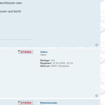
geschlossen sein.
assen und leicht
Volker
Silber
Beiträge:
101
Registriert:
22.04.2006, 20:24
Wohnort:
66907 Westpfalz
Rohoelzuender