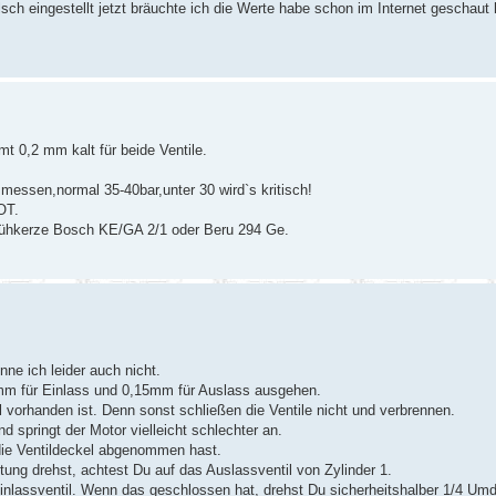
sch eingestellt jetzt bräuchte ich die Werte habe schon im Internet geschaut
0,2 mm kalt für beide Ventile.
essen,normal 35-40bar,unter 30 wird`s kritisch!
OT.
Glühkerze Bosch KE/GA 2/1 oder Beru 294 Ge.
ne ich leider auch nicht.
mm für Einlass und 0,15mm für Auslass ausgehen.
el vorhanden ist. Denn sonst schließen die Ventile nicht und verbrennen.
nd springt der Motor vielleicht schlechter an.
die Ventildeckel abgenommen hast.
ng drehst, achtest Du auf das Auslassventil von Zylinder 1.
nlassventil. Wenn das geschlossen hat, drehst Du sicherheitshalber 1/4 Umdr