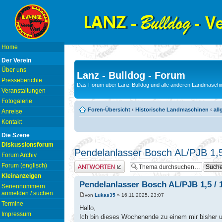
Home
Der Verein
Über uns
Lanz - Bulldog - Forum
Presseberichte
Das Forum über Lanz-Bulldog und alle anderen Landmaschin
Veranstaltungen
Fotogalerie
Foren-Übersicht
‹
Historische Landmaschinen
‹
all
Anreise
Kontakt
Die Szene
Diskussionsforum
Pendelanlasser Bosch AL/PJB 1,5 
Forum Archiv
Antwort erstellen
Forum (englisch)
Kleinanzeigen
Pendelanlasser Bosch AL/PJB 1,5 / 1
Seriennummern
anmelden / suchen
von
Lukas35
» 16.11.2025, 23:07
Termine
Hallo,
Impressum
Ich bin dieses Wochenende zu einem mir bisher un