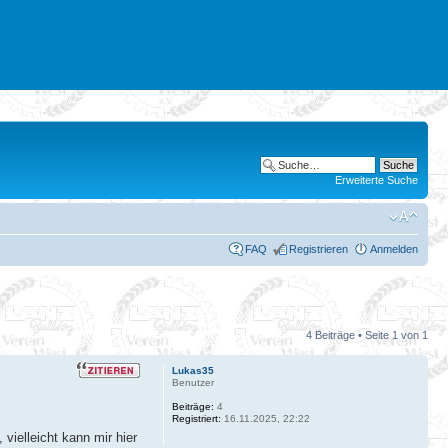
Erweiterte Suche
FAQ
Registrieren
Anmelden
4 Beiträge • Seite
1
von
1
Lukas35
Benutzer
Beiträge:
4
Registriert:
16.11.2025, 22:22
vielleicht kann mir hier