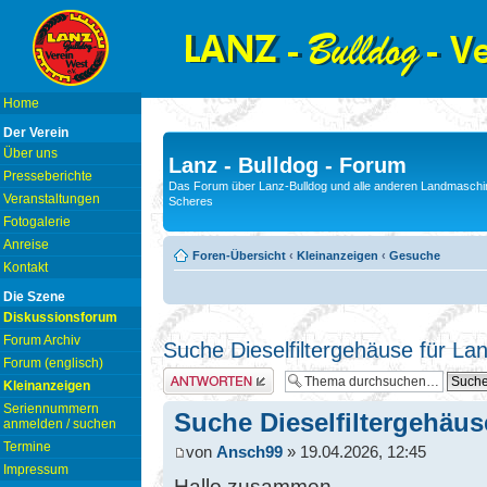
Home
Der Verein
Über uns
Lanz - Bulldog - Forum
Presseberichte
Das Forum über Lanz-Bulldog und alle anderen Landmaschin
Veranstaltungen
Scheres
Fotogalerie
Anreise
Foren-Übersicht
‹
Kleinanzeigen
‹
Gesuche
Kontakt
Die Szene
Diskussionsforum
Forum Archiv
Suche Dieselfiltergehäuse für L
Forum (englisch)
Antwort erstellen
Kleinanzeigen
Seriennummern
Suche Dieselfiltergehäus
anmelden / suchen
Termine
von
Ansch99
» 19.04.2026, 12:45
Impressum
Hallo zusammen,