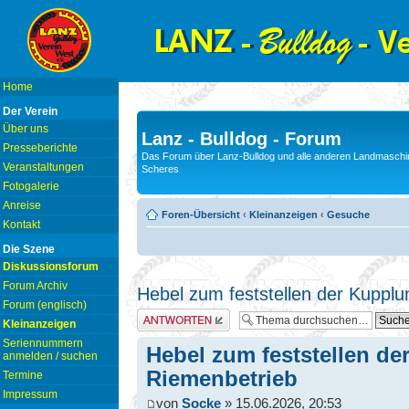
Home
Der Verein
Über uns
Lanz - Bulldog - Forum
Presseberichte
Das Forum über Lanz-Bulldog und alle anderen Landmaschin
Veranstaltungen
Scheres
Fotogalerie
Anreise
Foren-Übersicht
‹
Kleinanzeigen
‹
Gesuche
Kontakt
Die Szene
Diskussionsforum
Forum Archiv
Hebel zum feststellen der Kupplu
Forum (englisch)
Antwort erstellen
Kleinanzeigen
Seriennummern
Hebel zum feststellen de
anmelden / suchen
Riemenbetrieb
Termine
Impressum
von
Socke
» 15.06.2026, 20:53