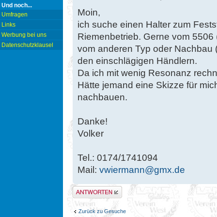
Und noch...
Moin,
Umfragen
ich suche einen Halter zum Fest
Links
Riemenbetrieb. Gerne vom 5506 (i
Werbung bei uns
Datenschutzklausel
vom anderen Typ oder Nachbau (g
den einschlägigen Händlern.
Da ich mit wenig Resonanz rechn
Hätte jemand eine Skizze für mic
nachbauen.
Danke!
Volker
Tel.: 0174/1741094
Mail:
vwiermann@gmx.de
Antwort erstellen
Zurück zu Gesuche