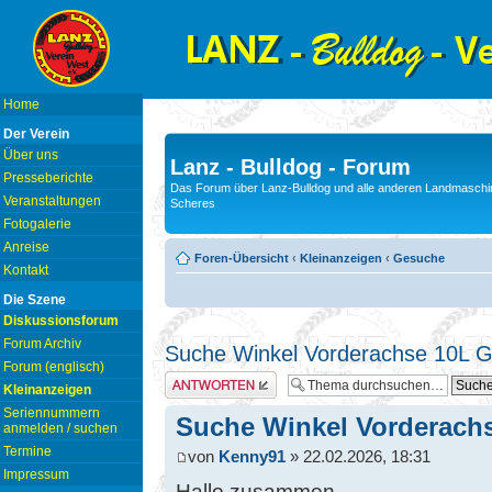
Home
Der Verein
Über uns
Lanz - Bulldog - Forum
Presseberichte
Das Forum über Lanz-Bulldog und alle anderen Landmaschin
Veranstaltungen
Scheres
Fotogalerie
Anreise
Foren-Übersicht
‹
Kleinanzeigen
‹
Gesuche
Kontakt
Die Szene
Diskussionsforum
Forum Archiv
Suche Winkel Vorderachse 10L 
Forum (englisch)
Antwort erstellen
Kleinanzeigen
Seriennummern
Suche Winkel Vorderach
anmelden / suchen
Termine
von
Kenny91
» 22.02.2026, 18:31
Impressum
Hallo zusammen,