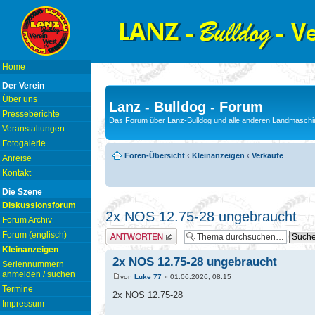
Home
Der Verein
Über uns
Lanz - Bulldog - Forum
Presseberichte
Das Forum über Lanz-Bulldog und alle anderen Landmaschin
Veranstaltungen
Fotogalerie
Foren-Übersicht
‹
Kleinanzeigen
‹
Verkäufe
Anreise
Kontakt
Die Szene
Diskussionsforum
2x NOS 12.75-28 ungebraucht
Forum Archiv
Antwort erstellen
Forum (englisch)
Kleinanzeigen
2x NOS 12.75-28 ungebraucht
Seriennummern
anmelden / suchen
von
Luke 77
» 01.06.2026, 08:15
Termine
2x NOS 12.75-28
Impressum