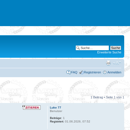
Erweiterte Suche
FAQ
Registrieren
Anmelden
1 Beitrag • Seite
1
von
1
Luke 77
Benutzer
Beiträge:
1
Registriert:
01.06.2026, 07:52