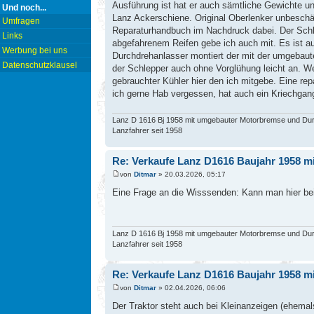
Ausführung ist hat er auch sämtliche Gewichte unt
Und noch...
Lanz Ackerschiene. Original Oberlenker unbeschädi
Umfragen
Reparaturhandbuch im Nachdruck dabei. Der Schle
Links
abgefahrenem Reifen gebe ich auch mit. Es ist au
Werbung bei uns
Durchdrehanlasser montiert der mit der umgebaute
Datenschutzklausel
der Schlepper auch ohne Vorglühung leicht an. Wem
gebrauchter Kühler hier den ich mitgebe. Eine rep
ich gerne Hab vergessen, hat auch ein Kriechgang
Lanz D 1616 Bj 1958 mit umgebauter Motorbremse und Du
Lanzfahrer seit 1958
Re: Verkaufe Lanz D1616 Baujahr 1958 mi
von
Ditmar
» 20.03.2026, 05:17
Eine Frage an die Wisssenden: Kann man hier bei
Lanz D 1616 Bj 1958 mit umgebauter Motorbremse und Du
Lanzfahrer seit 1958
Re: Verkaufe Lanz D1616 Baujahr 1958 mi
von
Ditmar
» 02.04.2026, 06:06
Der Traktor steht auch bei Kleinanzeigen (ehemal