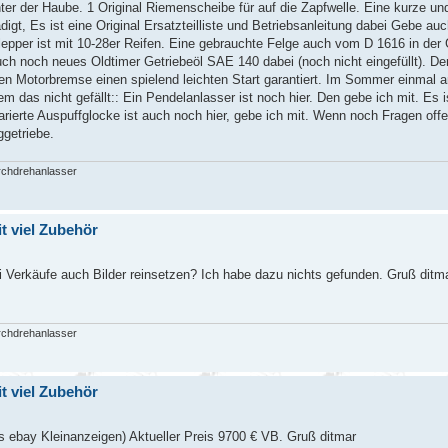
er der Haube. 1 Original Riemenscheibe für auf die Zapfwelle. Eine kurze und
gt, Es ist eine Original Ersatzteilliste und Betriebsanleitung dabei Gebe auc
pper ist mit 10-28er Reifen. Eine gebrauchte Felge auch vom D 1616 in der 
ch noch neues Oldtimer Getriebeöl SAE 140 dabei (noch nicht eingefüllt). Der
n Motorbremse einen spielend leichten Start garantiert. Im Sommer einmal a
 das nicht gefällt:: Ein Pendelanlasser ist noch hier. Den gebe ich mit. Es 
arierte Auspuffglocke ist auch noch hier, gebe ich mit. Wenn noch Fragen offe
getriebe.
rchdrehanlasser
t viel Zubehör
 Verkäufe auch Bilder reinsetzen? Ich habe dazu nichts gefunden. Gruß ditm
rchdrehanlasser
t viel Zubehör
s ebay Kleinanzeigen) Aktueller Preis 9700 € VB. Gruß ditmar