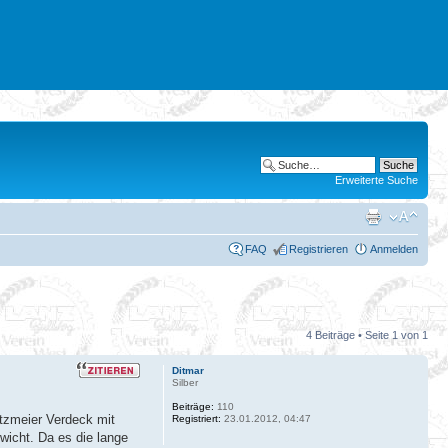
Erweiterte Suche
FAQ
Registrieren
Anmelden
4 Beiträge • Seite
1
von
1
Ditmar
Silber
Beiträge:
110
itzmeier Verdeck mit
Registriert:
23.01.2012, 04:47
ewicht. Da es die lange