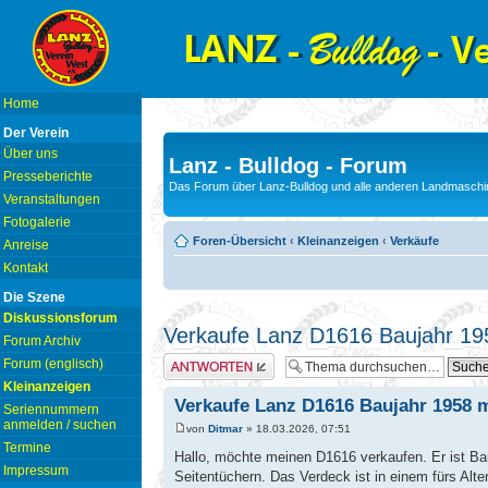
Home
Der Verein
Über uns
Lanz - Bulldog - Forum
Presseberichte
Das Forum über Lanz-Bulldog und alle anderen Landmaschin
Veranstaltungen
Fotogalerie
Foren-Übersicht
‹
Kleinanzeigen
‹
Verkäufe
Anreise
Kontakt
Die Szene
Diskussionsforum
Verkaufe Lanz D1616 Baujahr 195
Forum Archiv
Antwort erstellen
Forum (englisch)
Kleinanzeigen
Verkaufe Lanz D1616 Baujahr 1958 m
Seriennummern
anmelden / suchen
von
Ditmar
» 18.03.2026, 07:51
Termine
Hallo, möchte meinen D1616 verkaufen. Er ist Bauj
Impressum
Seitentüchern. Das Verdeck ist in einem fürs Alte