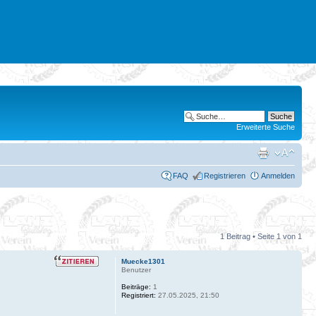
Erweiterte Suche
FAQ
Registrieren
Anmelden
1 Beitrag • Seite
1
von
1
Muecke1301
Benutzer
Beiträge:
1
Registriert:
27.05.2025, 21:50