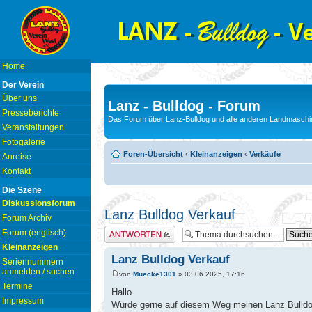
Home
Der Verein
Über uns
Lanz - Bulldog - Forum
Presseberichte
Das Forum über Lanz-Bulldog und alle anderen Landmaschin
Veranstaltungen
Fotogalerie
Foren-Übersicht
‹
Kleinanzeigen
‹
Verkäufe
Anreise
Kontakt
Die Szene
Diskussionsforum
Lanz Bulldog Verkauf
Forum Archiv
Antwort erstellen
Forum (englisch)
Kleinanzeigen
Lanz Bulldog Verkauf
Seriennummern
anmelden / suchen
von
Muecke1301
» 03.06.2025, 17:16
Termine
Hallo
Impressum
Würde gerne auf diesem Weg meinen Lanz Bulldo