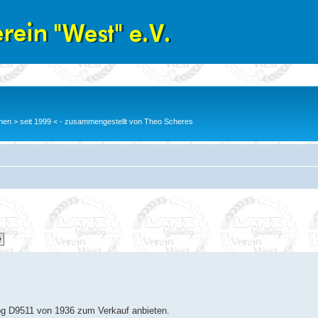
en > seit 1999 < - zusammengestellt von Theo Scheres
g D9511 von 1936 zum Verkauf anbieten.