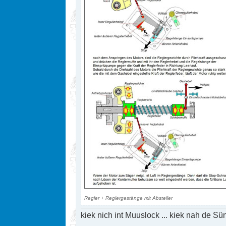
Regler + Reglergestänge mit Absteller
kiek nich int Muuslock ... kiek nah de Sün