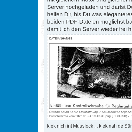
Server hochgeladen und darfst Du
helfen Dir, bis Du was elegantere
beiden PDF-Dateien möglichst bal
damit ich den Server wieder frei 
DATEIANHÄNGE
Ölstand bis an Kante Einfüllöffnung. Ablaßschraube liegt ein
Bildschirmfoto vom 2026-01-24 19-46-39.png (81.04 KiB) 73
kiek nich int Muuslock ... kiek nah de Sün