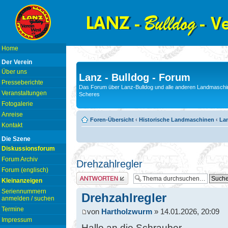
Home
Der Verein
Über uns
Lanz - Bulldog - Forum
Presseberichte
Das Forum über Lanz-Bulldog und alle anderen Landmaschin
Veranstaltungen
Scheres
Fotogalerie
Anreise
Foren-Übersicht
‹
Historische Landmaschinen
‹
La
Kontakt
Die Szene
Diskussionsforum
Forum Archiv
Drehzahlregler
Forum (englisch)
Antwort erstellen
Kleinanzeigen
Seriennummern
Drehzahlregler
anmelden / suchen
Termine
von
Hartholzwurm
» 14.01.2026, 20:09
Impressum
Hallo an die Schrauber