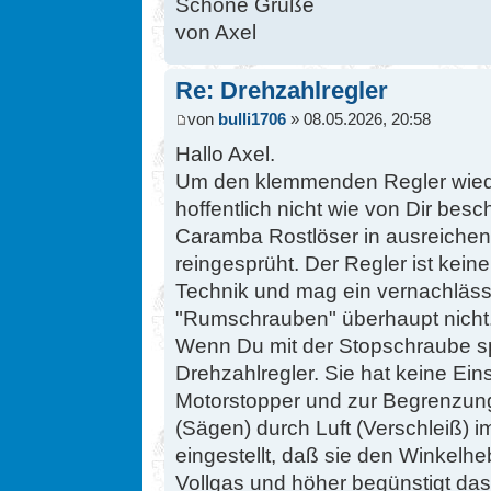
Schöne Grüße
von Axel
Re: Drehzahlregler
von
bulli1706
» 08.05.2026, 20:58
Hallo Axel.
Um den klemmenden Regler wiede
hoffentlich nicht wie von Dir bes
Caramba Rostlöser in ausreichen
reingesprüht. Der Regler ist kei
Technik und mag ein vernachläss
"Rumschrauben" überhaupt nicht
Wenn Du mit der Stopschraube sp
Drehzahlregler. Sie hat keine Eins
Motorstopper und zur Begrenzu
(Sägen) durch Luft (Verschleiß) i
eingestellt, daß sie den Winkelhe
Vollgas und höher begünstigt da