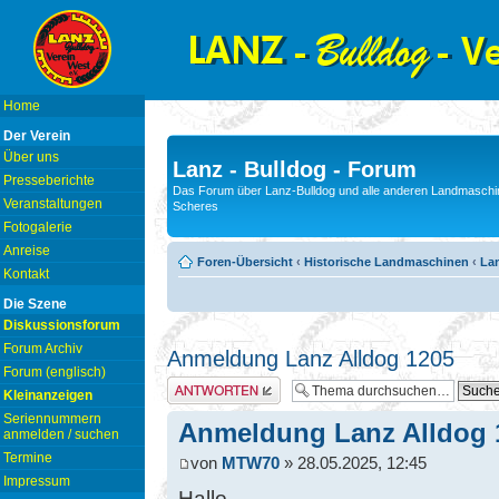
Home
Der Verein
Über uns
Lanz - Bulldog - Forum
Presseberichte
Das Forum über Lanz-Bulldog und alle anderen Landmaschin
Veranstaltungen
Scheres
Fotogalerie
Anreise
Foren-Übersicht
‹
Historische Landmaschinen
‹
La
Kontakt
Die Szene
Diskussionsforum
Forum Archiv
Anmeldung Lanz Alldog 1205
Forum (englisch)
Antwort erstellen
Kleinanzeigen
Seriennummern
Anmeldung Lanz Alldog 
anmelden / suchen
Termine
von
MTW70
» 28.05.2025, 12:45
Impressum
Hallo,