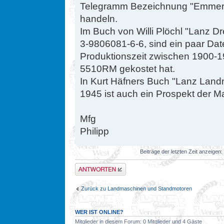
Telegramm Bezeichnung "Emmeri
handeln.
Im Buch von Willi Plöchl "Lanz 
3-9806081-6-6, sind ein paar Da
Produktionszeit zwischen 1900-
5510RM gekostet hat.
In Kurt Häfners Buch "Lanz Lan
1945 ist auch ein Prospekt der M
Mfg
Philipp
Beiträge der letzten Zeit anzeigen:
Antwort erstellen
Zurück zu Landmaschinen und Standmotoren
WER IST ONLINE?
Mitglieder in diesem Forum: 0 Mitglieder und 4 Gäste