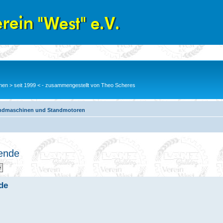
en > seit 1999 < - zusammengestellt von Theo Scheres
ndmaschinen und Standmotoren
gende
de