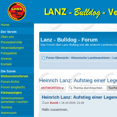
Home
Der Verein
Über uns
Lanz - Bulldog - Forum
Presseberichte
Das Forum über Lanz-Bulldog und alle anderen Landmaschin
Veranstaltungen
Fotogalerie
Foren-Übersicht
‹
Historische Landmaschinen
‹
La
Anreise
Kontakt
Die Szene
Diskussionsforum
Heinrich Lanz: Aufstieg einer Le
Forum Archiv
Antwort erstellen
Forum (englisch)
Kleinanzeigen
Heinrich Lanz: Aufstieg einer Legen
Seriennummern
anmelden / suchen
von
SvenS
» 16.10.2025, 21:49
Termine
Hallo zusammen,
Impressum