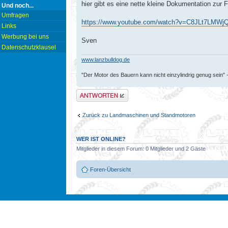
hier gibt es eine nette kleine Dokumentation zur 
Und noch...
Umfragen
https://www.youtube.com/watch?v=C8JLt7LMWj
Links
Werbung bei uns
Sven
Datenschutzklausel
www.lanzbulldog.de
"Der Motor des Bauern kann nicht einzylindrig genug sein" 
Antwort erstellen
Zurück zu Landmaschinen und Standmotoren
WER IST ONLINE?
Mitglieder in diesem Forum: 0 Mitglieder und 2 Gäste
Foren-Übersicht