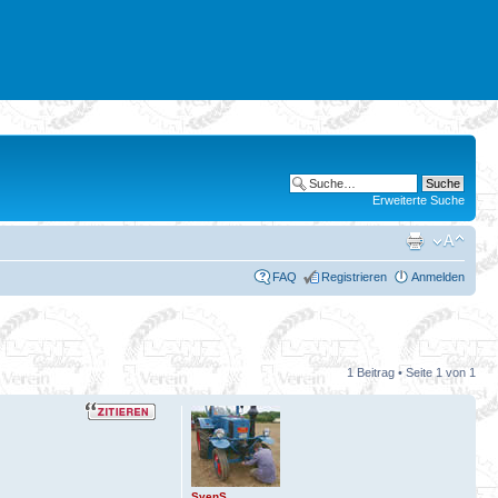
Erweiterte Suche
FAQ
Registrieren
Anmelden
1 Beitrag • Seite
1
von
1
SvenS