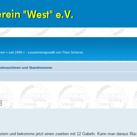
en > seit 1999 < - zusammengestellt von Theo Scheres
ndmaschinen und Standmotoren
estern und bekomme jetzt einen zweiten mit 12 Gabeln. Kann man daraus Rüc