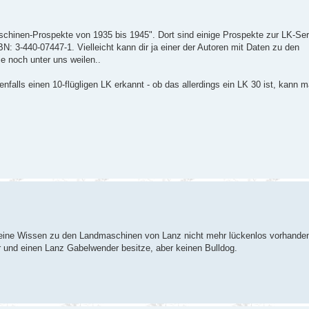
chinen-Prospekte von 1935 bis 1945". Dort sind einige Prospekte zur LK-Seri
 3-440-07447-1. Vielleicht kann dir ja einer der Autoren mit Daten zu den
ie noch unter uns weilen..
nfalls einen 10-flügligen LK erkannt - ob das allerdings ein LK 30 ist, kann 
emeine Wissen zu den Landmaschinen von Lanz nicht mehr lückenlos vorhanden
er und einen Lanz Gabelwender besitze, aber keinen Bulldog.