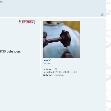
en.
 LK30 gefunden:
LukeV1
Bronze
Beiträge:
59
Registriert:
25.05.2020, 19:38
Wohnort:
Strohgäu