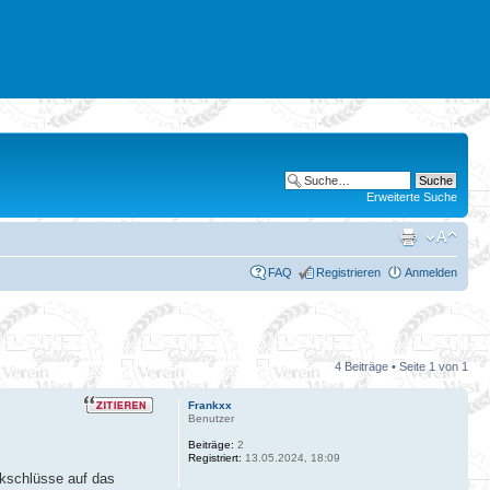
Erweiterte Suche
FAQ
Registrieren
Anmelden
4 Beiträge • Seite
1
von
1
Frankxx
Benutzer
Beiträge:
2
Registriert:
13.05.2024, 18:09
kschlüsse auf das