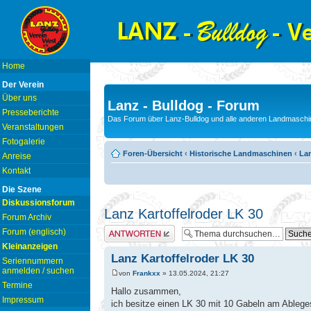
Home
Der Verein
Über uns
Lanz - Bulldog - Forum
Presseberichte
Das Forum über Lanz-Bulldog und alle anderen Landmaschin
Veranstaltungen
Fotogalerie
Foren-Übersicht
‹
Historische Landmaschinen
‹
La
Anreise
Kontakt
Die Szene
Diskussionsforum
Lanz Kartoffelroder LK 30
Forum Archiv
Antwort erstellen
Forum (englisch)
Kleinanzeigen
Lanz Kartoffelroder LK 30
Seriennummern
anmelden / suchen
von
Frankxx
» 13.05.2024, 21:27
Termine
Hallo zusammen,
Impressum
ich besitze einen LK 30 mit 10 Gabeln am Ableg