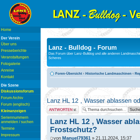
Home
Der Verein
Über uns
Lanz - Bulldog - Forum
Presseberichte
Das Forum über Lanz-Bulldog und alle anderen Landmaschin
Veranstaltungen
Scheres
Fotogalerie
Anreise
Foren-Übersicht
‹
Historische Landmaschinen
‹
Rep
Kontakt
Die Szene
Diskussionsforum
Forum Archiv
Lanz HL 12 , Wasser ablassen od
Forum (englisch)
Antwort erstellen
Kleinanzeigen
Seriennummern
Lanz HL 12 , Wasser abl
anmelden / suchen
Frostschutz?
Termine
Impressum
von
Manuel79361
» 21.11.2024, 15:37