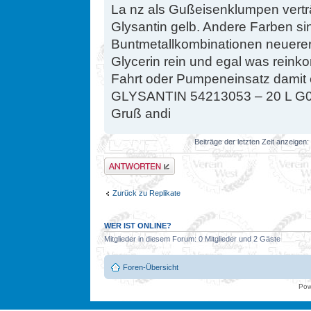
La nz als Gußeisenklumpen vertr
Glysantin gelb. Andere Farben sin
Buntmetallkombinationen neuerer
Glycerin rein und egal was rein
Fahrt oder Pumpeneinsatz damit 
GLYSANTIN 54213053 – 20 L G05
Gruß andi
Beiträge der letzten Zeit anzeigen:
Antwort erstellen
Zurück zu Replikate
WER IST ONLINE?
Mitglieder in diesem Forum: 0 Mitglieder und 2 Gäste
Foren-Übersicht
Pow