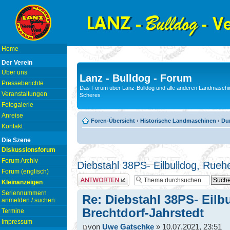
Home
Der Verein
Über uns
Lanz - Bulldog - Forum
Presseberichte
Das Forum über Lanz-Bulldog und alle anderen Landmaschin
Veranstaltungen
Scheres
Fotogalerie
Anreise
Foren-Übersicht
‹
Historische Landmaschinen
‹
Du
Kontakt
Die Szene
Diskussionsforum
Forum Archiv
Diebstahl 38PS- Eilbulldog, Rueh
Forum (englisch)
Antwort erstellen
Kleinanzeigen
Seriennummern
Re: Diebstahl 38PS- Eilb
anmelden / suchen
Brechtdorf-Jahrstedt
Termine
Impressum
von
Uwe Gatschke
» 10.07.2021, 23:51