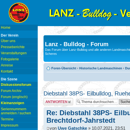
Home
Der Verein
Über uns
Lanz - Bulldog - Forum
Presseberichte
Das Forum über Lanz-Bulldog und alle anderen Landmaschin
Veranstaltungen
Scheres
Fotogalerie
Anreise
Foren-Übersicht
‹
Historische Landmaschinen
‹
Du
Kontakt
Die Szene
Diskussionsforum
Forum Archiv
Diebstahl 38PS- Eilbulldog, Rueh
Forum (englisch)
Antwort erstellen
Kleinanzeigen
Seriennummern
Re: Diebstahl 38PS- Eilb
anmelden / suchen
Brechtdorf-Jahrstedt
Termine
Impressum
von
Uwe Gatschke
» 10.07.2021, 23:51