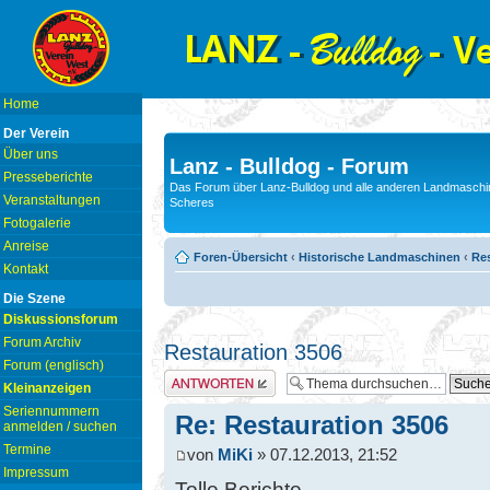
Home
Der Verein
Über uns
Lanz - Bulldog - Forum
Presseberichte
Das Forum über Lanz-Bulldog und alle anderen Landmaschin
Veranstaltungen
Scheres
Fotogalerie
Anreise
Foren-Übersicht
‹
Historische Landmaschinen
‹
Res
Kontakt
Die Szene
Diskussionsforum
Forum Archiv
Restauration 3506
Forum (englisch)
Antwort erstellen
Kleinanzeigen
Seriennummern
Re: Restauration 3506
anmelden / suchen
Termine
von
MiKi
» 07.12.2013, 21:52
Impressum
Tolle Berichte ....