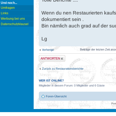
Und noch...
Umfragen
Wenn du nen Restaurierten kaufst
Links
dokumentiert sein .
Werbung bei uns
Datenschutzklausel
Bin nämlich auch grad auf der s
Lg
Beiträge der letzten Zeit an
Vorherige
Antwort erstellen
Zurück zu Restaurationsberichte
WER IST ONLINE?
Mitglieder in diesem Forum: 0 Mitglieder und 6 Gäste
Foren-Übersicht
Pow