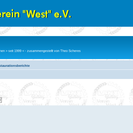
en > seit 1999 < - zusammengestellt von Theo Scheres
taurationsberichte