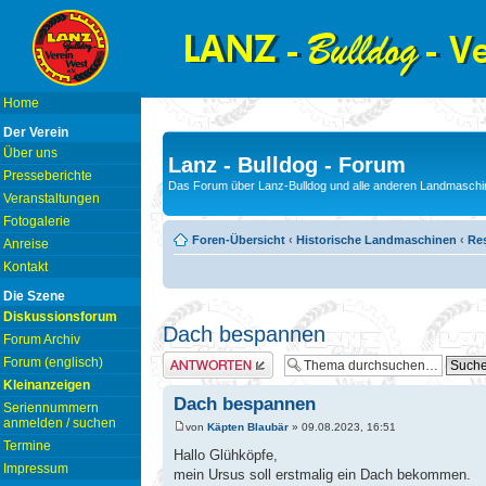
Home
Der Verein
Über uns
Lanz - Bulldog - Forum
Presseberichte
Das Forum über Lanz-Bulldog und alle anderen Landmaschin
Veranstaltungen
Fotogalerie
Foren-Übersicht
‹
Historische Landmaschinen
‹
Res
Anreise
Kontakt
Die Szene
Diskussionsforum
Dach bespannen
Forum Archiv
Antwort erstellen
Forum (englisch)
Kleinanzeigen
Dach bespannen
Seriennummern
anmelden / suchen
von
Käpten Blaubär
» 09.08.2023, 16:51
Termine
Hallo Glühköpfe,
Impressum
mein Ursus soll erstmalig ein Dach bekommen.