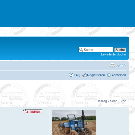
Erweiterte Suche
FAQ
Registrieren
Anmelden
1 Beitrag • Seite
1
von
1