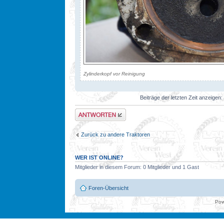
Zylinderkopf vor Reinigung
Beiträge der letzten Zeit anzeigen:
Antwort erstellen
Zurück zu andere Traktoren
WER IST ONLINE?
Mitglieder in diesem Forum: 0 Mitglieder und 1 Gast
Foren-Übersicht
Pow