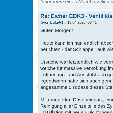
Innenraum eines Nachbarzylinde
Re: Eicher EDK3 - Ventil kl
von
LukeV1
» 13.04.2025, 09:41
Guten Morgen!
Heute kann ich nun endlich absc
berichten - der Schlepper läuft wie
Ursache war letztendlich wie verm
welche für massive Verkokung i
Luftansaug- und Ausstoßtrakt) ge
Irgendwann hatte sich auch genu
angesammelt, sodass dieses Stec
Mit erneuerten Düseneinsatz, ei
Reinigung aller Einzelteile des Z
Installation mit neuen Dichtungen