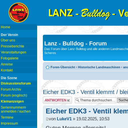
Home
Der Verein
Über uns
Lanz - Bulldog - Forum
Presseberichte
Das Forum über Lanz-Bulldog und alle anderen Landmaschin
Veranstaltungen
Scheres
Fotogalerie
Anreise
Foren-Übersicht
‹
Historische Landmaschinen
‹
and
Kontakt
Die Szene
Diskussionsforum
Forum Archiv
Eicher EDK3 - Ventil klemmt / ble
Forum (englisch)
Antwort erstellen
Kleinanzeigen
Seriennummern
Eicher EDK3 - Ventil klem
anmelden / suchen
Termine
von
LukeV1
» 19.02.2025, 10:53
Impressum
Guten Morgen allerseits!