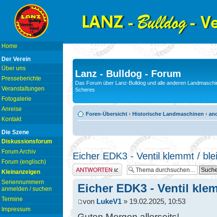
Home
Der Verein
Über uns
Lanz - Bulldog - Forum
Presseberichte
Das Forum über Lanz-Bulldog und alle anderen Landmaschin
Veranstaltungen
Scheres
Fotogalerie
Anreise
Foren-Übersicht
‹
Historische Landmaschinen
‹
and
Kontakt
Die Szene
Diskussionsforum
Forum Archiv
Eicher EDK3 - Ventil klemmt / ble
Forum (englisch)
Antwort erstellen
Kleinanzeigen
Seriennummern
Eicher EDK3 - Ventil klem
anmelden / suchen
Termine
von
LukeV1
» 19.02.2025, 10:53
Impressum
Guten Morgen allerseits!