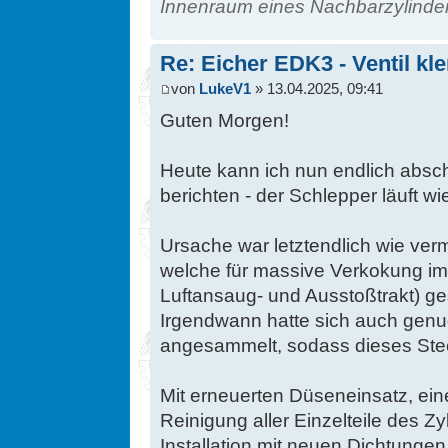
Innenraum eines Nachbarzylinde
Re: Eicher EDK3 - Ventil kl
von
LukeV1
» 13.04.2025, 09:41
Guten Morgen!
Heute kann ich nun endlich absc
berichten - der Schlepper läuft wie
Ursache war letztendlich wie verm
welche für massive Verkokung i
Luftansaug- und Ausstoßtrakt) ge
Irgendwann hatte sich auch genu
angesammelt, sodass dieses Stec
Mit erneuerten Düseneinsatz, ei
Reinigung aller Einzelteile des Z
Installation mit neuen Dichtungen