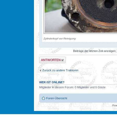
Zylinderkopf vor Reinigung
Beiträge der letzten Zeit anzeigen:
Antwort erstellen
Zurück zu andere Traktoren
WER IST ONLINE?
Mitglieder in diesem Forum: 0 Mitglieder und 6 Gäste
Foren-Übersicht
Pow