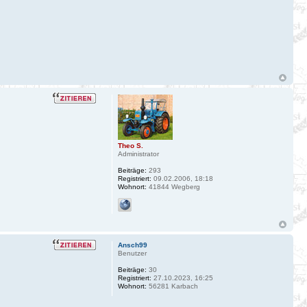
Theo S.
Administrator
Beiträge:
293
Registriert:
09.02.2006, 18:18
Wohnort:
41844 Wegberg
Ansch99
Benutzer
Beiträge:
30
Registriert:
27.10.2023, 16:25
Wohnort:
56281 Karbach