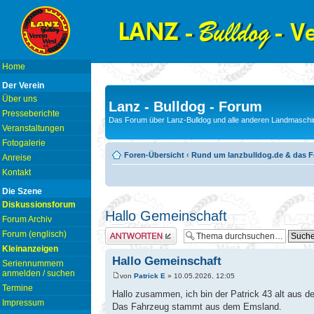
Home
Der Verein
Über uns
Lanz - Bulldog - Forum
Presseberichte
Das Forum über Lanz-Bulldog und alle anderen Landmaschin
Veranstaltungen
Fotogalerie
Foren-Übersicht
‹
Rund um lanzbulldog.de & das 
Anreise
Kontakt
Die Szene
Diskussionsforum
Hallo Gemeinschaft
Forum Archiv
Antwort erstellen
Forum (englisch)
Kleinanzeigen
Hallo Gemeinschaft
Seriennummern
anmelden / suchen
von
Patrick E
» 10.05.2026, 12:05
Termine
Hallo zusammen, ich bin der Patrick 43 alt aus 
Impressum
Das Fahrzeug stammt aus dem Emsland.