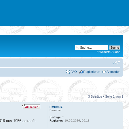
Erweiterte Suche
FAQ
Registrieren
Anmelden
3 Beiträge • Seite
1
von
1
Patrick E
Benutzer
Beiträge:
2
616 aus 1956 gekauft.
Registriert:
10.05.2026, 09:13