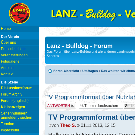
Home
Der Verein
Über uns
Lanz - Bulldog - Forum
Presseberichte
Das Forum über Lanz-Bulldog und alle anderen Landmaschin
Veranstaltungen
Scheres
Fotogalerie
Anreise
Foren-Übersicht
‹
Umfragen
‹
Das wollten wir einm
Kontakt
Die Szene
Diskussionsforum
Forum Archiv
TV Programmformat über Nutzfa
Forum (englisch)
Antwort erstellen
Kleinanzeigen
Seriennummern
TV Programmformat über
anmelden / suchen
Termine
von
Theo S.
» 01.11.2013, 12:15
Impressum
Hallo an alle Nutzfahrzeug-Freu