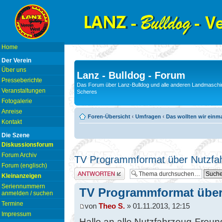
Home
Der Verein
Über uns
Lanz - Bulldog - Forum
Presseberichte
Das Forum über Lanz-Bulldog und alle anderen Landmaschin
Veranstaltungen
Scheres
Fotogalerie
Anreise
Foren-Übersicht
‹
Umfragen
‹
Das wollten wir einm
Kontakt
Die Szene
Diskussionsforum
Forum Archiv
TV Programmformat über Nutzfa
Forum (englisch)
Antwort erstellen
Kleinanzeigen
Seriennummern
TV Programmformat über
anmelden / suchen
Termine
von
Theo S.
» 01.11.2013, 12:15
Impressum
Hallo an alle Nutzfahrzeug-Freu