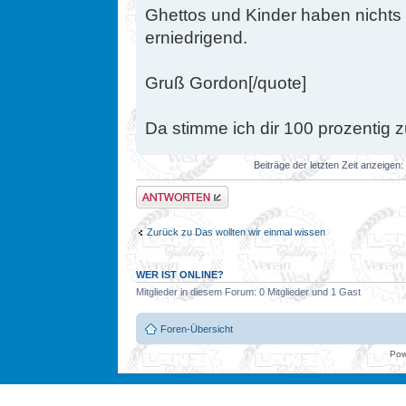
Ghettos und Kinder haben nichts z
erniedrigend.
Gruß Gordon[/quote]
Da stimme ich dir 100 prozentig z
Beiträge der letzten Zeit anzeigen:
Antwort erstellen
Zurück zu Das wollten wir einmal wissen
WER IST ONLINE?
Mitglieder in diesem Forum: 0 Mitglieder und 1 Gast
Foren-Übersicht
Pow