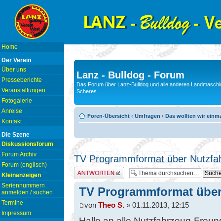
Home
Der Verein
Über uns
Lanz - Bulldog - Forum
Presseberichte
Das Forum über Lanz-Bulldog und alle anderen Landmaschin
Veranstaltungen
Scheres
Fotogalerie
Anreise
Foren-Übersicht
‹
Umfragen
‹
Das wollten wir einm
Kontakt
Die Szene
Diskussionsforum
Forum Archiv
TV Programmformat über Nutzfa
Forum (englisch)
Antwort erstellen
Kleinanzeigen
Seriennummern
TV Programmformat über
anmelden / suchen
Termine
von
Theo S.
» 01.11.2013, 12:15
Impressum
Hallo an alle Nutzfahrzeug-Freu