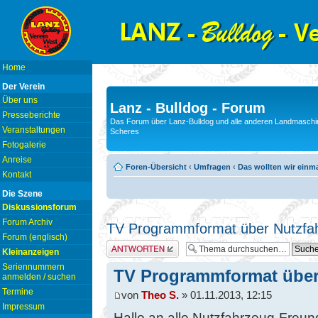
Home
Der Verein
Über uns
Lanz - Bulldog - Forum
Presseberichte
Das Forum über Lanz-Bulldog und alle anderen Landmaschin
Veranstaltungen
Scheres
Fotogalerie
Anreise
Foren-Übersicht
‹
Umfragen
‹
Das wollten wir einm
Kontakt
Die Szene
Diskussionsforum
Forum Archiv
TV Programmformat über Nutzfa
Forum (englisch)
Antwort erstellen
Kleinanzeigen
Seriennummern
TV Programmformat über
anmelden / suchen
Termine
von
Theo S.
» 01.11.2013, 12:15
Impressum
Hallo an alle Nutzfahrzeug-Freu