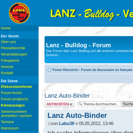
Home
Der Verein
Über uns
Lanz - Bulldog - Forum
Presseberichte
Das Forum über Lanz-Bulldog und alle anderen Landmaschin
Veranstaltungen
Scheres
Fotogalerie
Anreise
Foren-Übersicht
‹
Forum de discussion en français
Kontakt
Die Szene
Diskussionsforum
Forum Archiv
Lanz Auto-Binder
Forum (englisch)
Antwort erstellen
Kleinanzeigen
Seriennummern
Lanz Auto-Binder
anmelden / suchen
Termine
von
Labu38
» 05.05.2012, 13:46
Impressum
Ich suche Informationen über den