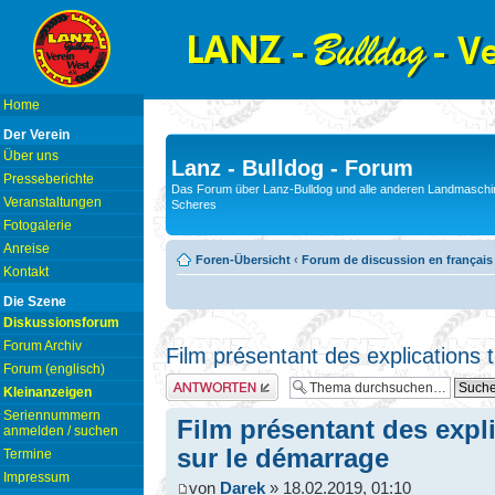
Home
Der Verein
Über uns
Lanz - Bulldog - Forum
Presseberichte
Das Forum über Lanz-Bulldog und alle anderen Landmaschin
Veranstaltungen
Scheres
Fotogalerie
Anreise
Foren-Übersicht
‹
Forum de discussion en français
Kontakt
Die Szene
Diskussionsforum
Forum Archiv
Film présentant des explications
Forum (englisch)
Antwort erstellen
Kleinanzeigen
Seriennummern
Film présentant des expl
anmelden / suchen
sur le démarrage
Termine
Impressum
von
Darek
» 18.02.2019, 01:10