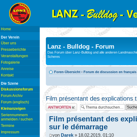
Home
Der Verein
Über uns
Lanz - Bulldog - Forum
Presseberichte
Das Forum über Lanz-Bulldog und alle anderen Landmaschin
Veranstaltungen
Scheres
Fotogalerie
Anreise
Foren-Übersicht
‹
Forum de discussion en français
Kontakt
Die Szene
Diskussionsforum
Forum Archiv
Film présentant des explications
Forum (englisch)
Antwort erstellen
Kleinanzeigen
Seriennummern
Film présentant des expl
anmelden / suchen
sur le démarrage
Termine
Impressum
von
Darek
» 18.02.2019, 01:10