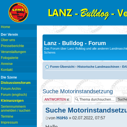
Home
Der Verein
Über uns
Lanz - Bulldog - Forum
Presseberichte
Das Forum über Lanz-Bulldog und alle anderen Landmaschin
Veranstaltungen
Scheres
Fotogalerie
Anreise
Foren-Übersicht
‹
Historische Landmaschinen
‹
Er
Kontakt
Die Szene
Diskussionsforum
Forum Archiv
Suche Motorinstandsetzung
Forum (englisch)
Antwort erstellen
Kleinanzeigen
Seriennummern
Suche Motorinstandsetz
anmelden / suchen
Termine
von
HöHö
» 02.07.2022, 07:57
Impressum
Hallo,